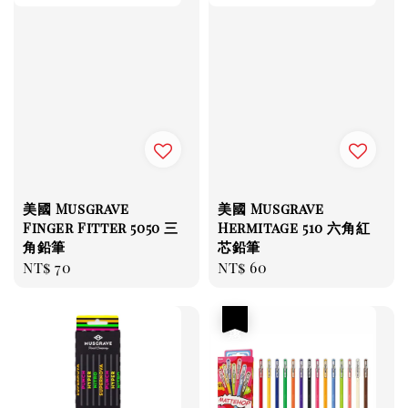
美國 Musgrave
美國 Musgrave
Finger Fitter 5050 三
Hermitage 510 六角紅
角鉛筆
芯鉛筆
Regular
NT$ 70
Regular
NT$ 60
price
price
優惠