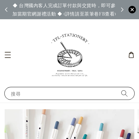
◆ 台灣國內客人完成訂單付款與交貨時，即可參
65◆
◆ 官
加當期官網謝禮活動 ◆ (詳情請至茶筆巷FB查看)
搜尋