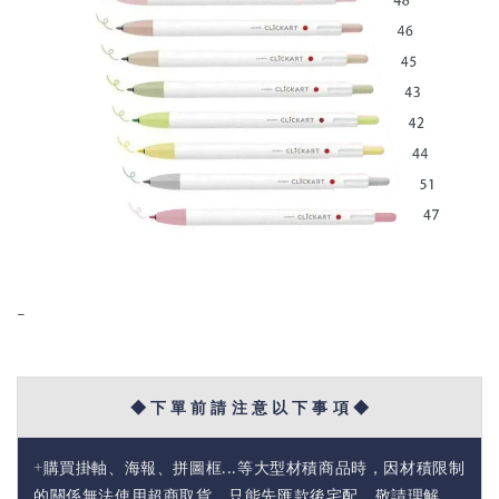
-
◆ 下 單 前 請 注 意 以 下 事 項 ◆
+購買掛軸、海報、拼圖框...等大型材積商品時，因材積限制
的關係無法使用超商取貨，只能先匯款後宅配，敬請理解。