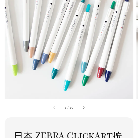
1
/
25
日本 ZEBRA ClickArt按