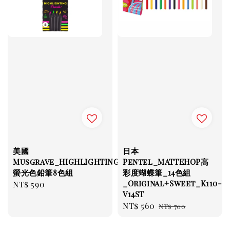
美國
日本
Musgrave_HIGHLIGHTING_
Pentel_MATTEHOP高
螢光色鉛筆8色組
彩度蝴蝶筆_14色組
_Original+Sweet_K110-
Regular
NT$ 590
V14ST
price
Sale
NT$ 560
Regular
NT$ 700
price
price