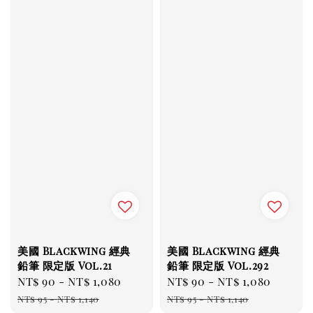
美國 Blackwing 經典
美國 Blackwing 經典
鉛筆 限定版 Vol.21
鉛筆 限定版 Vol.292
Sale
NT$ 90
-
NT$ 1,080
Regular
Sale
NT$ 90
-
NT$ 1,080
Regu
price
price
price
price
NT$ 95
-
NT$ 1,140
NT$ 95
-
NT$ 1,140