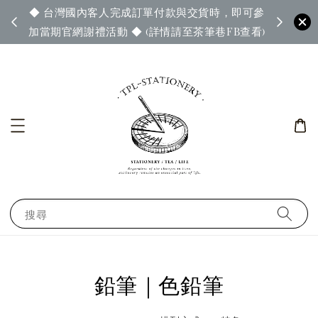
◆ 台灣國內客人完成訂單付款與交貨時，即可參
65◆
◆ 官
加當期官網謝禮活動 ◆ (詳情請至茶筆巷FB查看)
搜尋
鉛筆｜色鉛筆