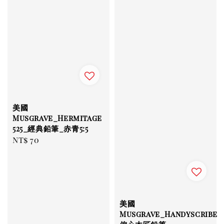
美國
Musgrave_Hermitage
525_經典鉛筆_赤青5:5
Regular
NT$ 70
price
美國
Musgrave_Handyscribe