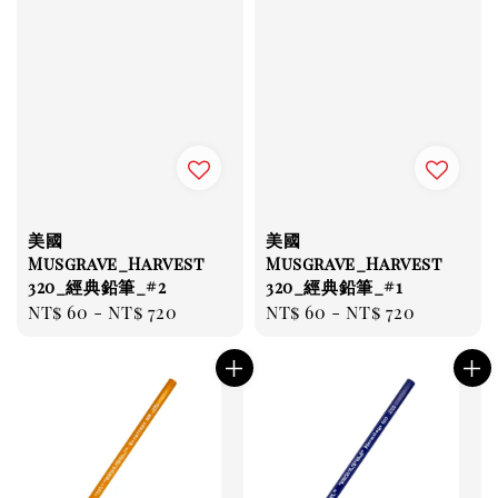
美國
美國
Musgrave_Harvest
Musgrave_Harvest
320_經典鉛筆_#2
320_經典鉛筆_#1
Regular
NT$ 60
-
NT$ 720
Regular
NT$ 60
-
NT$ 720
price
price