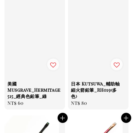
美國
日本 Kutsuwa_輔助軸
Musgrave_Hermitage
細火箭鉛筆_RH019(多
515_經典色鉛筆_綠
色)
Regular
NT$ 60
Regular
NT$ 80
price
price