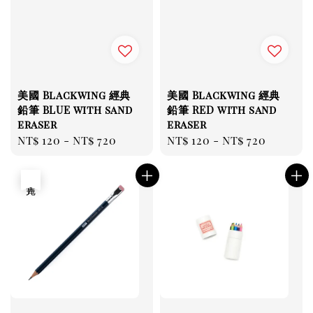
美國 Blackwing 經典
美國 Blackwing 經典
鉛筆 BLUE with sand
鉛筆 RED with sand
eraser
eraser
Regular
NT$ 120
-
NT$ 720
Regular
NT$ 120
-
NT$ 720
price
price
售完