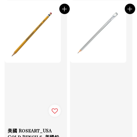
美國 RoseArt_USA
Gold Pencils_美國鉛