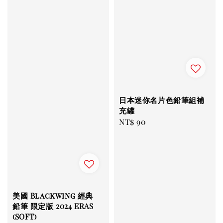
日本迷你名片色鉛筆組補
充罐
Regular
NT$ 90
price
美國 Blackwing 經典
鉛筆 限定版 2024 ERAS
(SOFT)