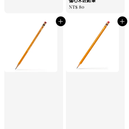
偏心木匠鉛筆
Regular
NT$ 80
price