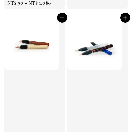
Regular
NT$ 90
-
NT$ 1,080
price