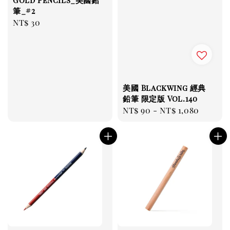
筆_#2
Regular
NT$ 30
price
美國 Blackwing 經典
鉛筆 限定版 Vol.140
Regular
NT$ 90
-
NT$ 1,080
price