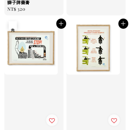
獅子牌藥膏
Regular
NT$ 320
price
售完