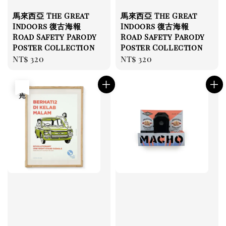
馬來西亞 The Great
馬來西亞 The Great
Indoors 復古海報
Indoors 復古海報
Road Safety Parody
Road Safety Parody
Poster Collection
Poster Collection
Regular
NT$ 320
Regular
NT$ 320
price
price
售完