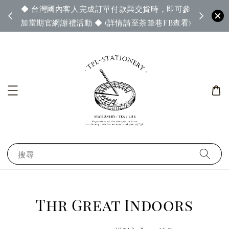
◆ 台灣國內客人完成訂單付款與交貨時，即可參
65◆
◆ 官
加當期官網謝禮活動 ◆ (詳情請至茶筆巷FB查看)
搜尋
Thr Great Indoors