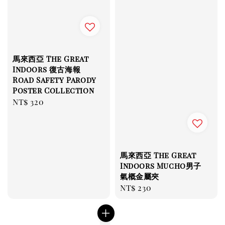
馬來西亞 The Great
Indoors 復古海報
Road Safety Parody
Poster Collection
Regular
NT$ 320
price
馬來西亞 The Great
Indoors Mucho男子
氣概金屬夾
Regular
NT$ 230
price