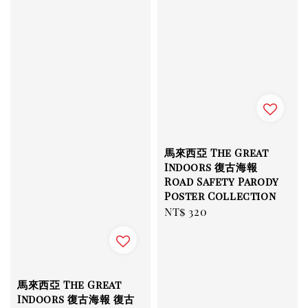
馬來西亞 The Great
Indoors 復古海報
Road Safety Parody
Poster Collection
Regular
NT$ 320
price
馬來西亞 The Great
Indoors 復古海報 復古