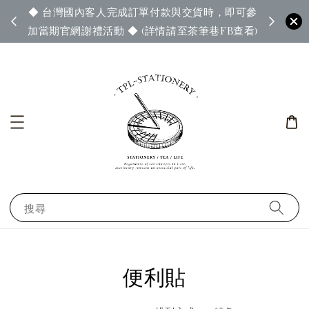
◆ 台灣國內客人完成訂單付款與交貨時，即可參
65◆
◆ 官
加當期官網謝禮活動 ◆ (詳情請至茶筆巷FB查看)
搜尋
便利貼