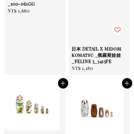
_100-061GG
Regular
NT$ 1,680
price
日本 DETAIL X Midori
komatsu _俄羅斯娃娃
_FELINE 5_3415FE
Regular
NT$ 1,180
price