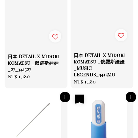
日本 DETAIL X Midori
日本 DETAIL X Midori
komatsu _俄羅斯娃娃
komatsu _俄羅斯娃娃
_MUSIC
_27_341527
LEGENDS_3415MU
Regular
NT$ 1,180
Regular
NT$ 1,180
price
price
優惠