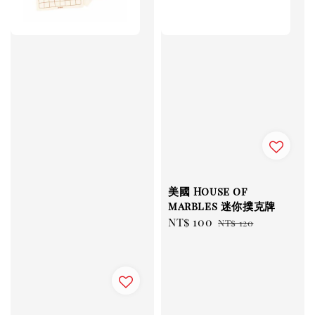
美國 House of
marbles 迷你撲克牌
Sale
NT$ 100
Regular
NT$ 120
price
price