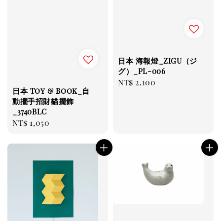
日本 海報燈_ZIGU（ジ
グ）_PL-006
Regular
NT$ 2,100
日本 Toy & Book_自
price
動擺手招財貓擺飾
_3740BLC
Regular
NT$ 1,050
price