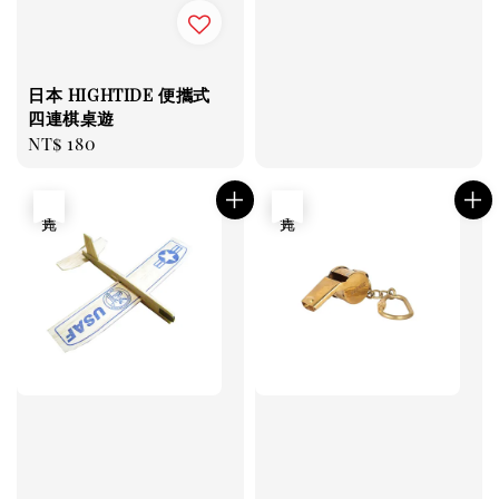
日本 HIGHTIDE 便攜式
四連棋桌遊
Regular
NT$ 180
price
售完
售完