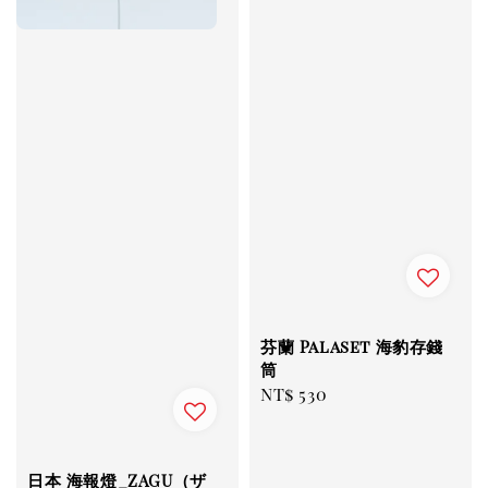
芬蘭 Palaset 海豹存錢
筒
Regular
NT$ 530
price
日本 海報燈_ZAGU（ザ