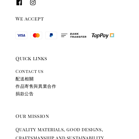
We accept
Quick links
Contact us
配送相關
作品寄售與異業合作
捐款公告
Our mission
Quality materials, good designs,
craftsmanship and sustainability.