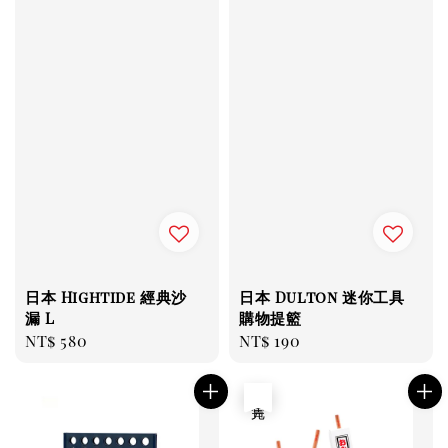
日本 Hightide 經典沙
日本 Dulton 迷你工具
漏 L
購物提籃
Regular
NT$ 580
Regular
NT$ 190
price
price
售完