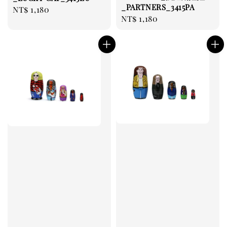
_PARTNERS_3415PA
Regular
NT$ 1,180
Regular
NT$ 1,180
price
price