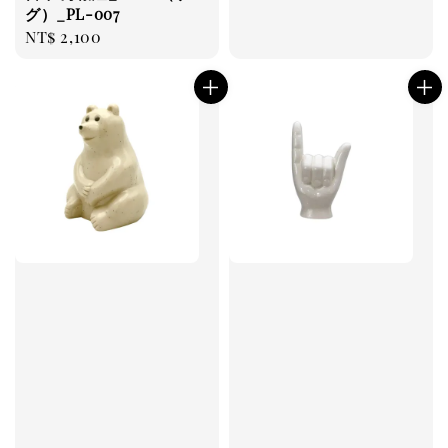
グ）_PL-007
Regular
NT$ 2,100
price