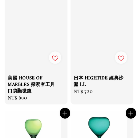
美國 House of
日本 Hightide 經典沙
marbles 探索者工具
漏 LL
口袋顯微鏡
Regular
NT$ 720
Regular
NT$ 690
price
price