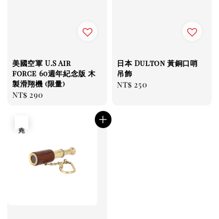
美國空軍 U.S Air
日本 Dulton 黃銅口哨
force 60週年紀念版 木
吊飾
製滑翔機 (限量)
Regular
NT$ 250
Regular
NT$ 290
price
price
售完