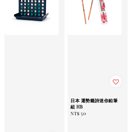
日本 運勢籤詩迷你鉛筆
組 HB
Regular
NT$ 50
price