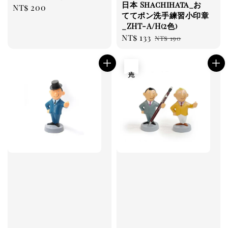
日本 Shachihata_お
Regular
NT$ 200
ててポン洗手練習小印章
price
_ZHT-A/H(2色)
Sale
NT$ 133
Regular
NT$ 190
price
price
售完