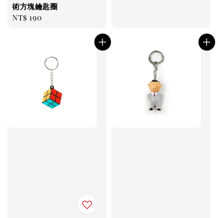
術方塊鑰匙圈
Regular
NT$ 190
price