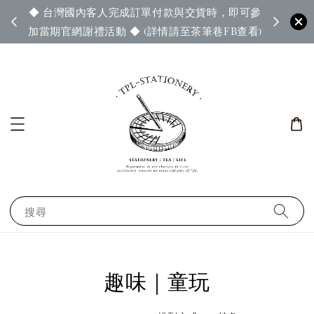
◆ 台灣國內客人完成訂單付款與交貨時，即可參
65◆
◆ 官
加當期官網謝禮活動 ◆ (詳情請至茶筆巷FB查看)
搜尋
趣味｜童玩