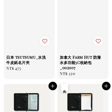
日本 tsutsumu_水洗
加拿大 Farm Hut 防潑
牛皮紙名片夾
水多功能3C收納包
_002007
Regular
NT$ 475
Regular
NT$ 320
price
price
售完