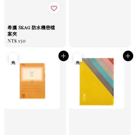
希臘 Skag 防水機密檔
案夾
Regular
NT$ 150
price
售完
售完