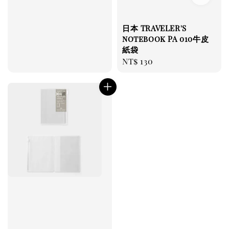
日本 TRAVELER'S
notebook PA 010牛皮
紙袋
Regular
NT$ 130
price