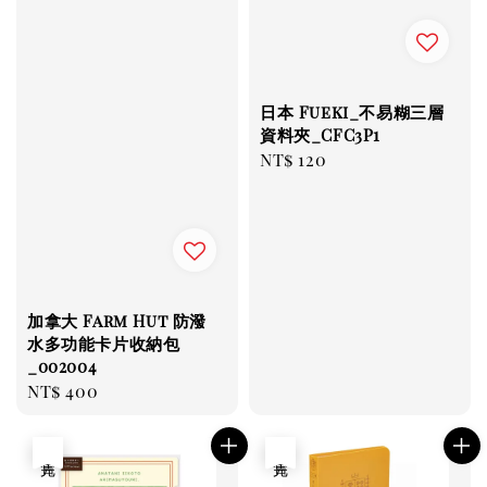
日本 Fueki_不易糊三層
資料夾_CFC3P1
Regular
NT$ 120
price
加拿大 Farm Hut 防潑
水多功能卡片收納包
_002004
Regular
NT$ 400
price
售完
售完