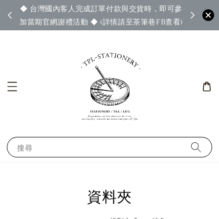
◆ 台灣國內客人完成訂單付款與交貨時，即可參
65◆
◆ 官
加當期官網謝禮活動 ◆ (詳情請至茶筆巷FB查看)
搜尋
資料夾