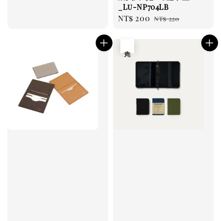
_Lu-NP704LB
Sale
NT$ 200
Regular
NT$ 220
price
price
售完