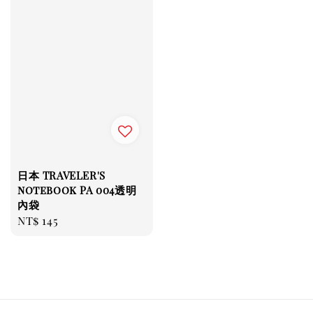
日本 TRAVELER'S
notebook PA 004透明
內袋
Regular
NT$ 145
price