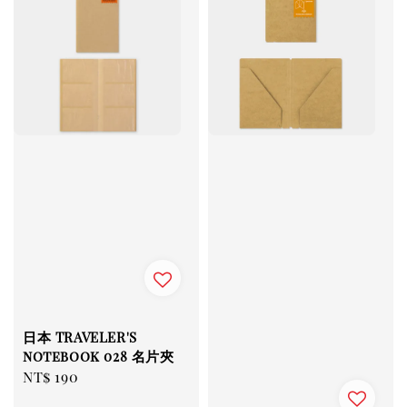
日本 TRAVELER'S
notebook 028 名片夾
Regular
NT$ 190
price