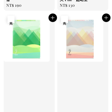
Regular
NT$ 190
Regular
NT$ 130
price
price
售完
售完