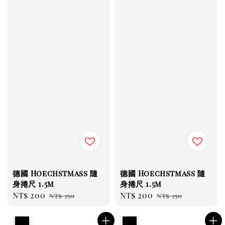
德國 Hoechstmass 隨
德國 Hoechstmass 隨
身捲尺 1.5m
身捲尺 1.5m
Sale
NT$ 200
Regular
Sale
NT$ 200
Regular
NT$ 250
NT$ 250
price
price
price
price
優惠
優惠