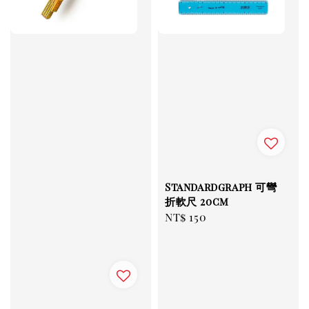
Standardgraph 可彎
折軟尺 20cm
Regular
NT$ 150
price