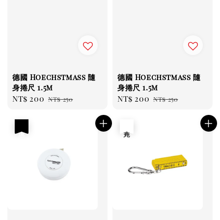
德國 Hoechstmass 隨
德國 Hoechstmass 隨
身捲尺 1.5m
身捲尺 1.5m
Sale
NT$ 200
Regular
Sale
NT$ 200
Regular
NT$ 250
NT$ 250
price
price
price
price
優惠
售完