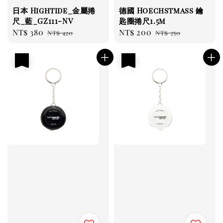
日本 Hightide_金屬捲
德國 Hoechstmass 鑰
尺_藍_GZ111-NV
匙圈捲尺1.5m
Sale
NT$ 380
Regular
Sale
NT$ 200
Regular
NT$ 420
NT$ 250
price
price
price
price
優惠
優惠