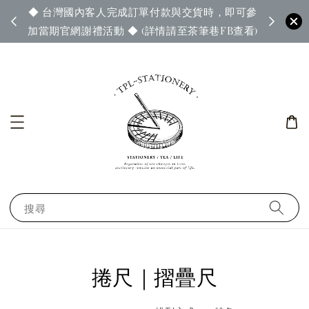
◆ 台灣國內客人完成訂單付款與交貨時，即可參
65◆
◆ 官
加當期官網謝禮活動 ◆ (詳情請至茶筆巷FB查看)
搜尋
捲尺｜摺疊尺