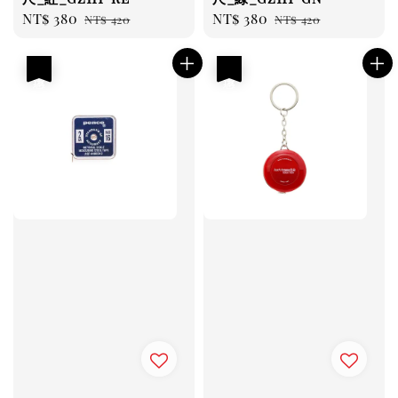
Sale
NT$ 380
Regular
Sale
NT$ 380
Regular
NT$ 420
NT$ 420
price
price
price
price
優惠
優惠