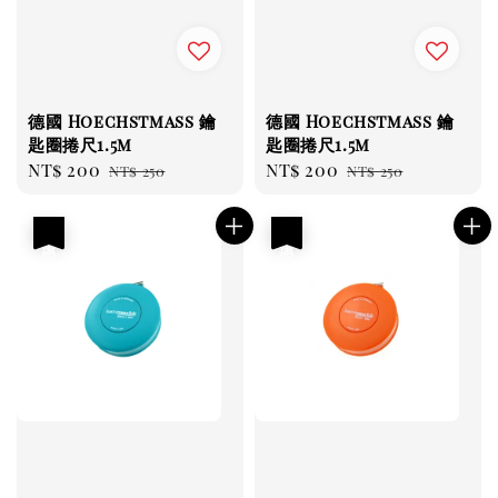
德國 Hoechstmass 鑰
德國 Hoechstmass 鑰
匙圈捲尺1.5m
匙圈捲尺1.5m
Sale
NT$ 200
Regular
Sale
NT$ 200
Regular
NT$ 250
NT$ 250
price
price
price
price
優惠
優惠