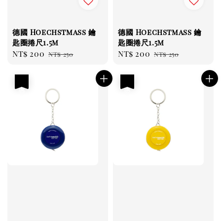
德國 Hoechstmass 鑰
德國 Hoechstmass 鑰
匙圈捲尺1.5m
匙圈捲尺1.5m
Sale
NT$ 200
Regular
Sale
NT$ 200
Regular
NT$ 250
NT$ 250
price
price
price
price
優惠
優惠