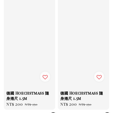
德國 Hoechstmass 隨
德國 Hoechstmass 隨
身捲尺 1.5m
身捲尺 1.5m
Sale
NT$ 200
Regular
Sale
NT$ 200
Regular
NT$ 250
NT$ 250
price
price
price
price