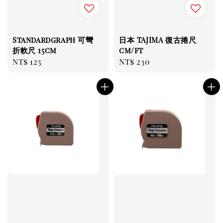
Standardgraph 可彎
日本 TAJIMA 復古捲尺
折軟尺 15cm
cm/ft
Regular
NT$ 125
Regular
NT$ 230
price
price