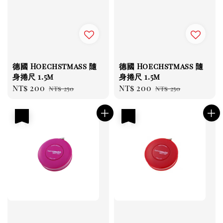
德國 Hoechstmass 隨
德國 Hoechstmass 隨
身捲尺 1.5m
身捲尺 1.5m
Sale
NT$ 200
Regular
Sale
NT$ 200
Regular
NT$ 250
NT$ 250
price
price
price
price
優惠
優惠