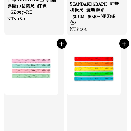
Standardgraph_可彎
匙圈1.5M捲尺_紅色
折軟尺_透明螢光
_GZ097-RE
_30cm_9040-NEX(多
Regular
NT$ 180
色)
price
Regular
NT$ 190
price