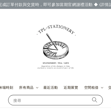
成訂單付款與交貨時，即可參加當期官網謝禮活動 ◆ (詳情請至
休喘時刻
所有商品
最近活動
近期展覽
空間租借
搜尋