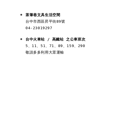
茶筆巷文具生活空間
台中市西區昇平街89號

04-23019297
台中火車站 / 高鐵站 之公車班次
5、11、51、71、89、159、290
