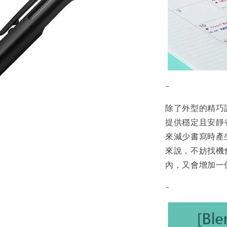
-
除了外型的精巧
提供穩定且安靜
來減少書寫時產
來說，不妨找機會
內，又會增加一個
-