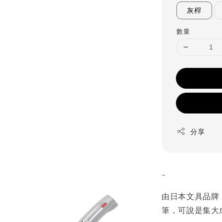
灰桿
數量
分享
-
由日本文具品牌 Z
筆，可說是集大