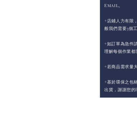
Email。
+店鋪人力有限
般我們需要3個
+如訂單為急件請
理解每個作業都
+若商品需求量
+基於環保之包
出貨，謝謝您的