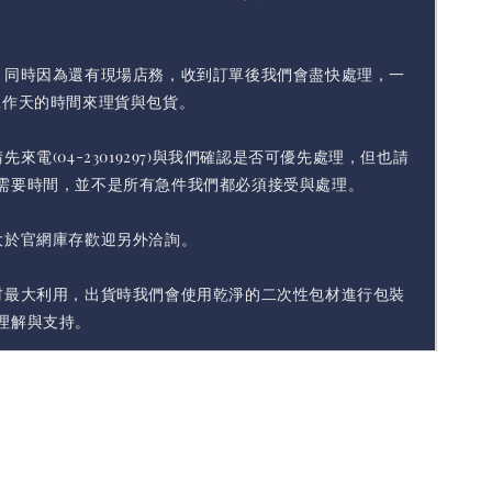
，同時因為還有現場店務，收到訂單後我們會盡快處理，一
工作天的時間來理貨與包貨。
先來電(04-23019297)與我們確認是否可優先處理，但也請
需要時間，並不是所有急件我們都必須接受與處理。
大於官網庫存歡迎另外洽詢。
材最大利用，出貨時我們會使用乾淨的二次性包材進行包裝
理解與支持。