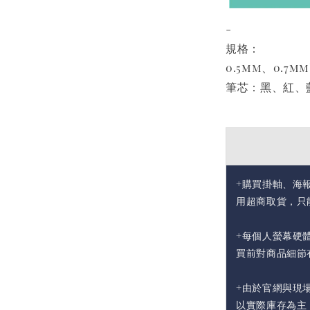
-
規格：
0.5mm、0.7
筆芯：黑、紅、
+購買掛軸、海
用超商取貨，只
+每個人螢幕硬
買前對商品細節
+由於官網與現
以實際庫存為主