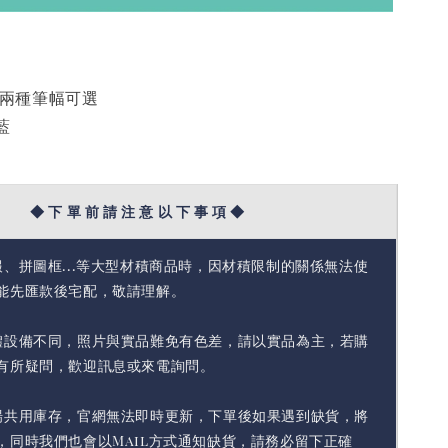
mm兩種筆幅可選
藍
◆ 下 單 前 請 注 意 以 下 事 項 ◆
報、拼圖框...等大型材積商品時，因材積限制的關係無法使
能先匯款後宅配，敬請理解。
體設備不同，照片與實品難免有色差，請以實品為主，若購
有所疑問，歡迎訊息或來電詢問。
場共用庫存，官網無法即時更新，下單後如果遇到缺貨，將
，同時我們也會以Mail方式通知缺貨，請務必留下正確