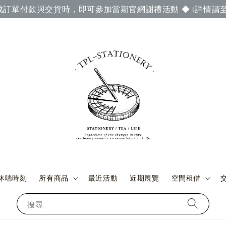
成訂單付款與交貨時，即可參加當期官網謝禮活動 ◆ (詳情請至
休喘時刻
所有商品
最近活動
近期展覽
空間租借
搜尋