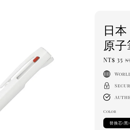
日本 
原子筆
Sale
NT$ 35
R
N
price
p
World
Secur
Authe
Color
替換芯(黑)