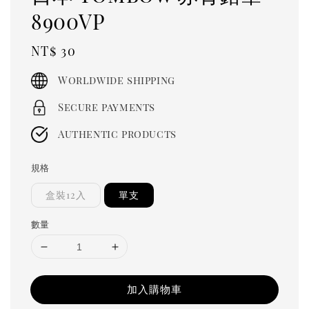
8900VP
Regular
NT$ 30
price
Worldwide shipping
Secure payments
Authentic products
規格
盒裝12入
單支
數量
加入購物車