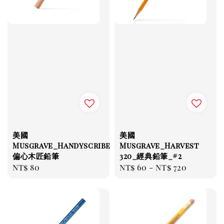
美國
美國
Musgrave_Handyscribe
Musgrave_Harvest
偏心木匠鉛筆
320_經典鉛筆_#2
Regular
NT$ 80
Regular
NT$ 60
-
NT$ 720
price
price