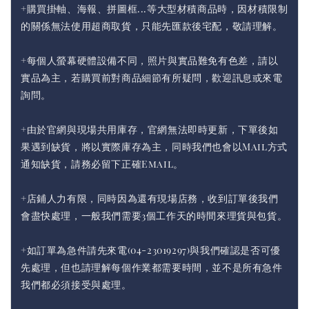
+購買掛軸、海報、拼圖框...等大型材積商品時，因材積限制
的關係無法使用超商取貨，只能先匯款後宅配，敬請理解。
+每個人螢幕硬體設備不同，照片與實品難免有色差，請以
實品為主，若購買前對商品細節有所疑問，歡迎訊息或來電
詢問。
+由於官網與現場共用庫存，官網無法即時更新，下單後如
果遇到缺貨，將以實際庫存為主，同時我們也會以Mail方式
通知缺貨，請務必留下正確Email。
+店鋪人力有限，同時因為還有現場店務，收到訂單後我們
會盡快處理，一般我們需要3個工作天的時間來理貨與包貨。
+如訂單為急件請先來電(04-23019297)與我們確認是否可優
先處理，但也請理解每個作業都需要時間，並不是所有急件
我們都必須接受與處理。