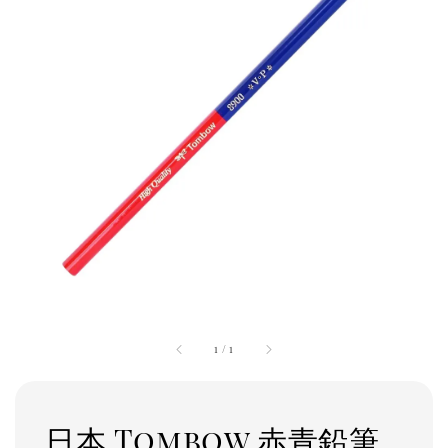
1
/
1
日本 Tombow 赤青鉛筆