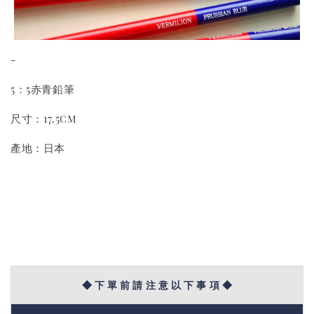
-
5：5赤青鉛筆
尺寸：17.5cm
產地：日本
◆ 下 單 前 請 注 意 以 下 事 項 ◆