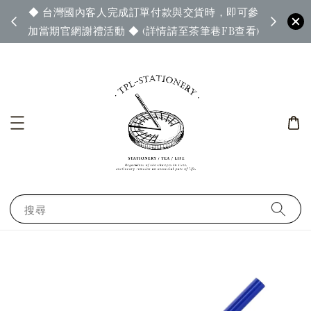
◆ 台灣國內客人完成訂單付款與交貨時，即可參
65◆
◆ 官
加當期官網謝禮活動 ◆ (詳情請至茶筆巷FB查看)
搜尋