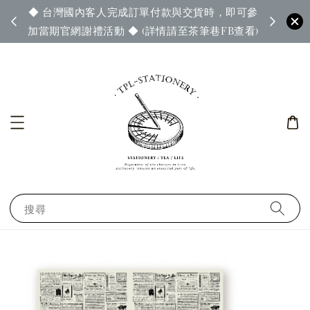
◆ 台灣國內客人完成訂單付款與交貨時，即可參
65◆
◆ 官
加當期官網謝禮活動 ◆ (詳情請至茶筆巷FB查看)
搜尋