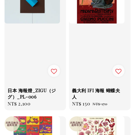
日本 海報燈_ZIGU（ジ
義大利 IFI 海報 蝴蝶夫
グ）_PL-006
人
Regular
NT$ 2,100
Sale
NT$ 150
Regular
NT$ 170
price
price
price
此商品無法
此商品無法
超商取貨
超商取貨