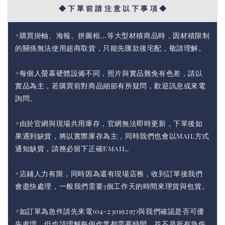
◆ 下 單 前 請 注 意 以 下 事 項 ◆
+購買掛軸、海報、拼圖框...等大型材積商品時，因材積限制
的關係無法使用超商取貨，只能先匯款後宅配，敬請理解。
+每個人螢幕硬體設備不同，照片與實品難免有色差，請以
實品為主，若購買前對商品細節有所疑問，歡迎訊息或來電
詢問。
+由於官網與現場共用庫存，官網無法即時更新，下單後如
果遇到缺貨，將以實際庫存為主，同時我們也會以Mail方式
通知缺貨，請務必留下正確Email。
+店鋪人力有限，同時因為還有現場店務，收到訂單後我們
會盡快處理，一般我們需要3個工作天的時間來理貨與包貨。
+如訂單為急件請先來電(04-23019297)與我們確認是否可優
先處理，但也請理解每個作業都需要時間，並不是所有急件