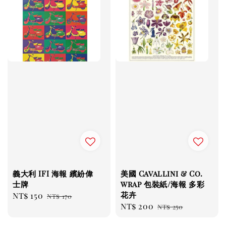
義大利 IFI 海報 繽紛偉
美國 Cavallini & Co.
士牌
wrap 包裝紙/海報 多彩
花卉
Sale
NT$ 150
Regular
NT$ 170
Sale
NT$ 200
Regular
price
price
NT$ 250
price
price