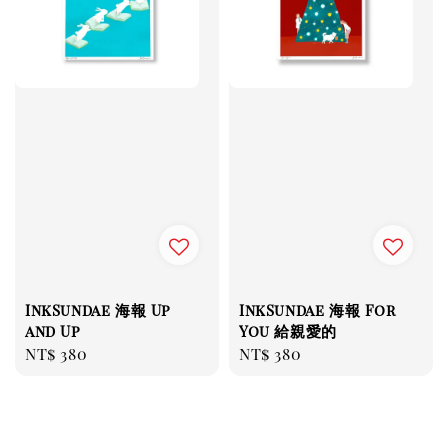
InkSundae 海報 Up
InkSundae 海報 For
and Up
You 給親愛的
Regular
NT$ 380
Regular
NT$ 380
price
price