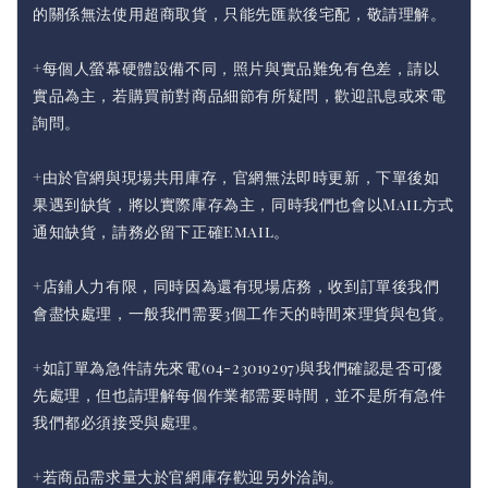
的關係無法使用超商取貨，只能先匯款後宅配，敬請理解。
+每個人螢幕硬體設備不同，照片與實品難免有色差，請以
實品為主，若購買前對商品細節有所疑問，歡迎訊息或來電
詢問。
+由於官網與現場共用庫存，官網無法即時更新，下單後如
果遇到缺貨，將以實際庫存為主，同時我們也會以Mail方式
通知缺貨，請務必留下正確Email。
+店鋪人力有限，同時因為還有現場店務，收到訂單後我們
會盡快處理，一般我們需要3個工作天的時間來理貨與包貨。
+如訂單為急件請先來電(04-23019297)與我們確認是否可優
先處理，但也請理解每個作業都需要時間，並不是所有急件
我們都必須接受與處理。
+若商品需求量大於官網庫存歡迎另外洽詢。