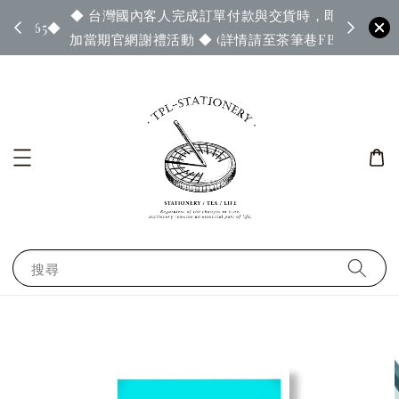
◆ 台灣國內客人完成訂單付款與交貨時，即可參
65◆
◆ 官
加當期官網謝禮活動 ◆ (詳情請至茶筆巷FB查看)
搜尋