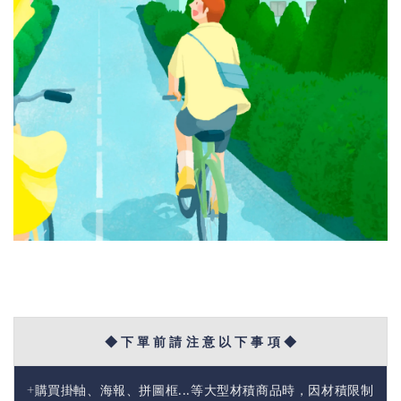
◆ 下 單 前 請 注 意 以 下 事 項 ◆
+購買掛軸、海報、拼圖框...等大型材積商品時，因材積限制