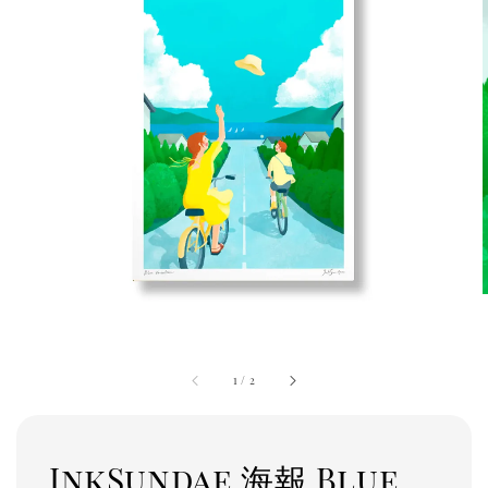
1
/
2
InkSundae 海報 Blue