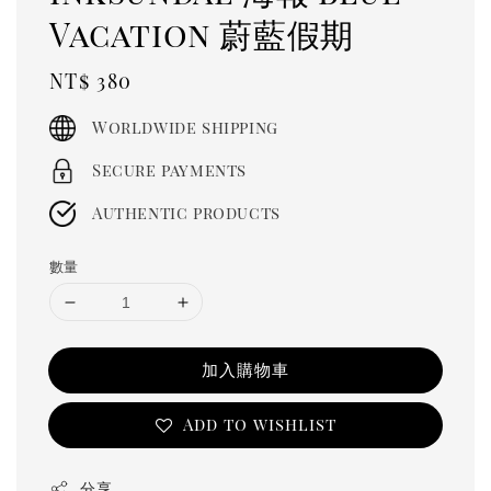
Vacation 蔚藍假期
Regular
NT$ 380
price
Worldwide shipping
Secure payments
Authentic products
數量
加入購物車
Add to wishlist
分享