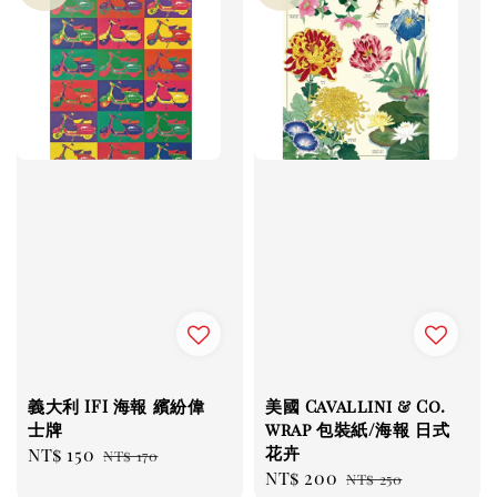
義大利 IFI 海報 繽紛偉
美國 Cavallini & Co.
士牌
wrap 包裝紙/海報 日式
花卉
Sale
NT$ 150
Regular
NT$ 170
Sale
NT$ 200
Regular
price
price
NT$ 250