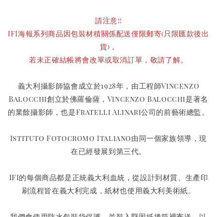
請注意!!
IFI海報系列商品因包裝材積關係配送僅限郵寄(只限匯款後出
貨)，
若未正確結帳將會改單或取消訂單，敬請了解。
義大利攝影師協會成立於1928年，由工程師Vincenzo
Balocchi創立於佛羅倫薩，Vincenzo Balocchi是著名
的業餘攝影師，也是Fratelli Alinari公司的前藝術總監。
Istituto Fotocromo Italiano由同一個家族領導，現
在已經發展到第三代。
IFI的每個商品都是正統義大利血統，從設計到材質、生產印
刷流程皆在義大利完成，紙材也使用義大利美術紙。
我們會使用防水包裝袋保護，並裝入堅固紙捲筒裡寄送，以