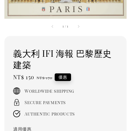
1
/
1
義大利 IFI 海報 巴黎歷史
建築
Sale
NT$ 150
Regular
優惠
NT$ 170
price
price
Worldwide shipping
Secure payments
Authentic products
適用優惠