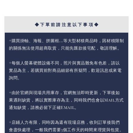
◆ 下 單 前 請 注 意 以 下 事 項 ◆
+購買掛軸、海報、拼圖框...等大型材積商品時，因材積限制
的關係無法使用超商取貨，只能先匯款後宅配，敬請理解。
+每個人螢幕硬體設備不同，照片與實品難免有色差，請以
實品為主，若購買前對商品細節有所疑問，歡迎訊息或來電
詢問。
+由於官網與現場共用庫存，官網無法即時更新，下單後如
果遇到缺貨，將以實際庫存為主，同時我們也會以Mail方式
通知缺貨，請務必留下正確Email。
+店鋪人力有限，同時因為還有現場店務，收到訂單後我們
會盡快處理，一般我們需要3個工作天的時間來理貨與包貨。