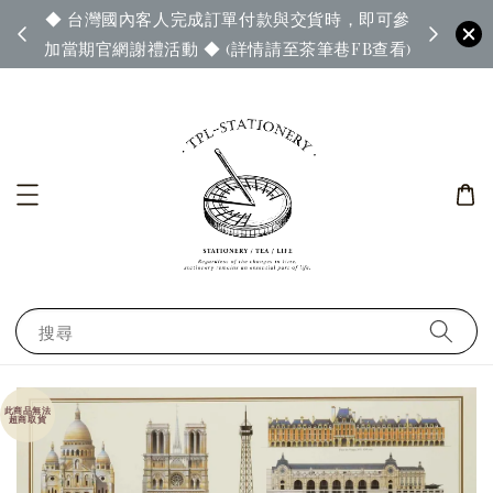
◆ 台灣國內客人完成訂單付款與交貨時，即可參
65◆
◆ 官
加當期官網謝禮活動 ◆ (詳情請至茶筆巷FB查看)
搜尋
此商品無法
超商取貨