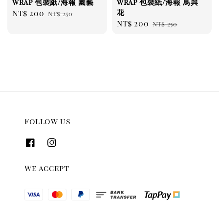
wrap 包裝紙/海報 園藝
wrap 包裝紙/海報 鳥與
花
Sale
NT$ 200
Regular
NT$ 250
Sale
NT$ 200
Regular
price
price
NT$ 250
price
price
Follow us
We accept