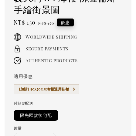
手繪街景圖
Sale
NT$ 150
Regular
優惠
NT$ 170
price
price
Worldwide shipping
Secure payments
Authentic products
適用優惠
[加購] 50x70cm海報適用掛軸
付款&配送
限先匯款後宅配
數量