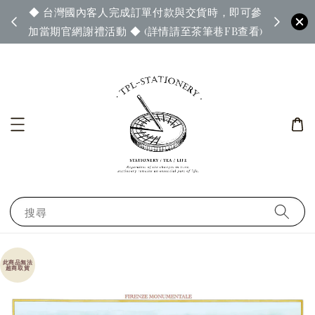
◆ 台灣國內客人完成訂單付款與交貨時，即可參
65◆
◆ 官
加當期官網謝禮活動 ◆ (詳情請至茶筆巷FB查看)
搜尋
此商品無法
超商取貨