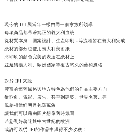
-
現今的 IFI 與當年一樣由同一個家族所領導
每項商品都帶著純正的義大利血統
從材質本身、圖案設計、生產印刷...等流程皆在義大利完成
紙材的部分也使用義大利美術紙
將印刷的顏色完美的表達在紙材上
並延續義大利、歐洲國家等復古悠久的藝術風格
-
對於 IFI 來說
豐富的懷舊風格與地方特色為他們的作品主要方向
從歌劇、電影、廣告、甚至到建築、世界名著...等
風格相當鮮明且包羅萬象
讓我們可以藉由圖片想像舊時氛圍
若您剛好著迷於中古世紀的歐洲
或許可以從 IFI的作品中獲得不少收穫！