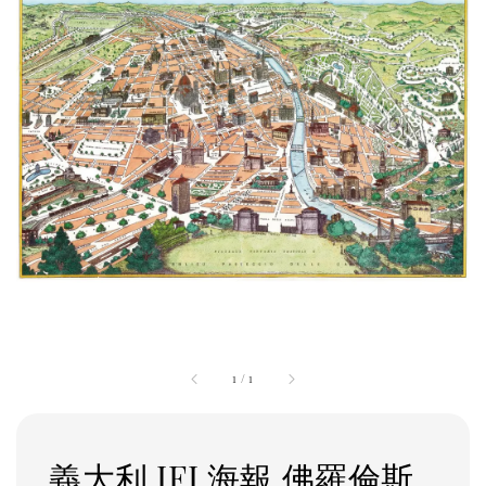
1
/
1
義大利 IFI 海報 佛羅倫斯