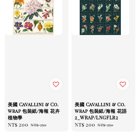
美國 Cavallini & Co.
美國 Cavallini & Co.
wrap 包裝紙/海報 花卉
wrap 包裝紙/海報 花語
植物學
2_WRAP/LNGFLR2
Sale
NT$ 200
Regular
Sale
NT$ 200
Regular
NT$ 250
NT$ 250
price
price
price
price