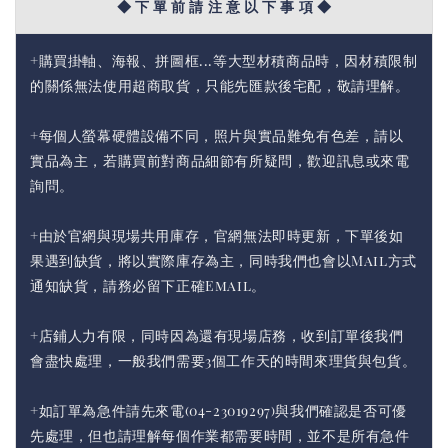
◆ 下 單 前 請 注 意 以 下 事 項 ◆
+購買掛軸、海報、拼圖框...等大型材積商品時，因材積限制
的關係無法使用超商取貨，只能先匯款後宅配，敬請理解。
+每個人螢幕硬體設備不同，照片與實品難免有色差，請以
實品為主，若購買前對商品細節有所疑問，歡迎訊息或來電
詢問。
+由於官網與現場共用庫存，官網無法即時更新，下單後如
果遇到缺貨，將以實際庫存為主，同時我們也會以Mail方式
通知缺貨，請務必留下正確Email。
+店鋪人力有限，同時因為還有現場店務，收到訂單後我們
會盡快處理，一般我們需要3個工作天的時間來理貨與包貨。
+如訂單為急件請先來電(04-23019297)與我們確認是否可優
先處理，但也請理解每個作業都需要時間，並不是所有急件