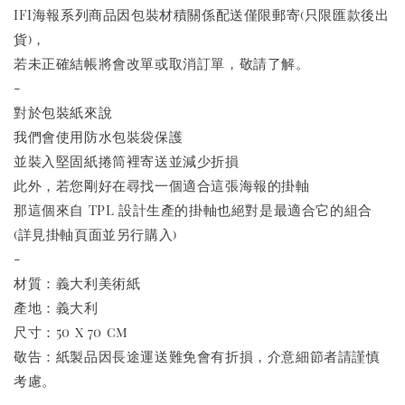
IFI海報系列商品因包裝材積關係配送僅限郵寄(只限匯款後出
貨)，
若未正確結帳將會改單或取消訂單，敬請了解。
-
對於包裝紙來說
我們會使用防水包裝袋保護
並裝入堅固紙捲筒裡寄送並減少折損
此外，若您剛好在尋找一個適合這張海報的掛軸
那這個來自 TPL 設計生產的掛軸也絕對是最適合它的組合
(詳見掛軸頁面並另行購入)
-
材質：義大利美術紙
產地：義大利
尺寸：50 x 70 cm
敬告：紙製品因長途運送難免會有折損，介意細節者請謹慎
考慮。