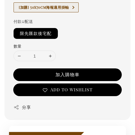
[加購] 50x70cm海報適用掛軸
付款&配送
限先匯款後宅配
數量
加入購物車
Add to wishlist
分享