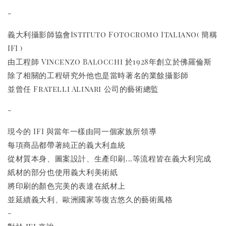
-
義大利攝影師協會Istituto Fotocromo Italiano( 簡稱
IFI )
由工程師 Vincenzo Balocchi 於1928年創立於佛羅倫斯
除了相關的工程研究外他也是當時著名的業餘攝影師
並曾任 Fratelli Alinari 公司的藝術總監
-
現今的 IFI 與當年一樣由同一個家族所領導
每項商品都帶著純正的義大利血統
從材質本身、圖案設計、生產印刷...等流程皆在義大利完成
紙材的部分也使用義大利美術紙
將印刷的顏色完美的表達在紙材上
並延續義大利、歐洲國家等復古悠久的藝術風格
-