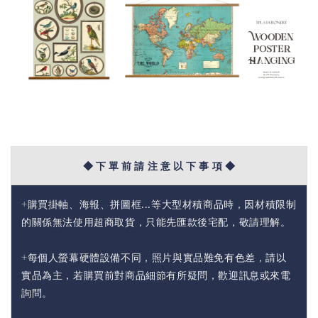
◆ 下 單 前 請 注 意 以 下 事 項 ◆
+購買掛軸、海報、拼圖框...等大型材積商品時，因材積限制
的關係無法使用超商取貨，只能先匯款後宅配，敬請理解。
+每個人螢幕硬體設備不同，照片與實品難免有色差，請以
實品為主，若購買前對商品細節有所疑問，歡迎訊息或來電
詢問。