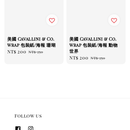
美國 Cavallini & Co.
美國 Cavallini & Co.
wrap 包裝紙/海報 珊瑚
wrap 包裝紙/海報 動物
世界
Sale
NT$ 200
Regular
NT$ 250
Sale
NT$ 200
Regular
price
price
NT$ 250
price
price
Follow us