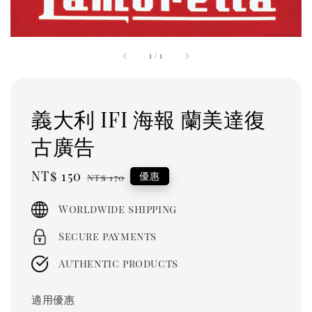
1
/
1
義大利 IFI 海報 蘭美達復
古廣告
Sale
NT$ 150
Regular
優惠
NT$ 170
price
price
Worldwide shipping
Secure payments
Authentic products
適用優惠