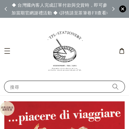
◆ 台灣國內客人完成訂單付款與交貨時，即可參
65◆
◆ 官
加當期官網謝禮活動 ◆ (詳情請至茶筆巷FB查看)
搜尋
此商品無法
超商取貨