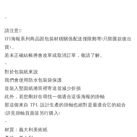
-
請注意!!
IFI海報系列商品因包裝材積關係配送僅限郵寄(只限匯款後出
貨)，
若未正確結帳將會改單或取消訂單，敬請了解。
-
對於包裝紙來說
我們會使用防水包裝袋保護
並裝入堅固紙捲筒裡寄送並減少折損
此外，若您剛好在尋找一個適合這張海報的掛軸
那這個來自 TPL 設計生產的掛軸也絕對是最適合它的組合
(詳見掛軸頁面並另行購入)
-
材質：義大利美術紙