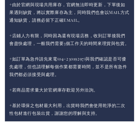
+由於官網與現場共用庫存，官網無法即時更新，下單後如
果遇到缺貨，將以實際庫存為主，同時我們也會以Mail方式
通知缺貨，請務必留下正確Email。
+店鋪人力有限，同時因為還有現場店務，收到訂單後我們
會盡快處理，一般我們需要3個工作天的時間來理貨與包貨。
+如訂單為急件請先來電(04-23019297)與我們確認是否可優
先處理，但也請理解每個作業都需要時間，並不是所有急件
我們都必須接受與處理。
+若商品需求量大於官網庫存歡迎另外洽詢。
+基於環保之包材最大利用，出貨時我們會使用乾淨的二次
性包材進行包裝出貨，謝謝您的理解與支持。