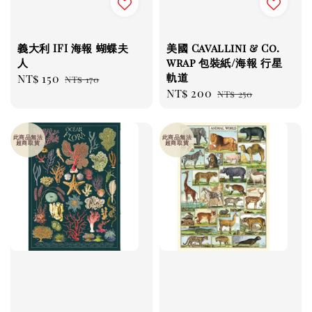
義大利 IFI 海報 蝴蝶夫
美國 Cavallini & Co.
人
wrap 包裝紙/海報 行星
軌道
Sale
NT$ 150
Regular
NT$ 170
Sale
NT$ 200
Regular
price
price
NT$ 250
price
price
此商品無法
此商品無法
超商取貨
超商取貨