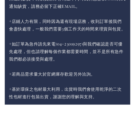
通知缺貨，請務必留下正確Email。
+店鋪人力有限，同時因為還有現場店務，收到訂單後我們
會盡快處理，一般我們需要3個工作天的時間來理貨與包貨。
+如訂單為急件請先來電(04-23019297)與我們確認是否可優
先處理，但也請理解每個作業都需要時間，並不是所有急件
我們都必須接受與處理。
+若商品需求量大於官網庫存歡迎另外洽詢。
+基於環保之包材最大利用，出貨時我們會使用乾淨的二次
性包材進行包裝出貨，謝謝您的理解與支持。