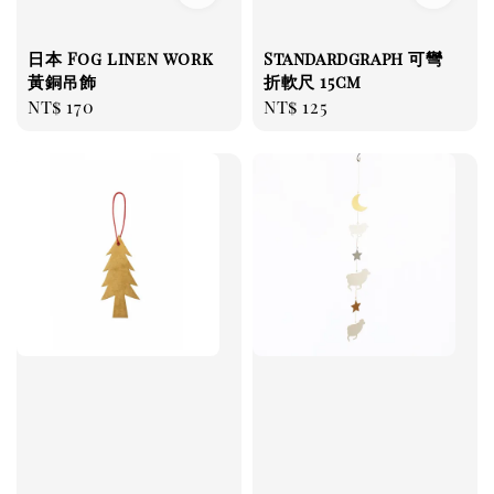
日本 Fog linen work
Standardgraph 可彎
黃銅吊飾
折軟尺 15cm
Regular
NT$ 170
Regular
NT$ 125
price
price