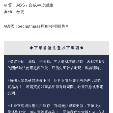
材質：ABS / 合成牛皮纖維
產地：德國
//德國Hoechstmass原廠授權販售//
◆ 下 單 前 請 注 意 以 下 事 項 ◆
+購買掛軸、海報、拼圖框...等大型材積商品時，因材積限制
的關係無法使用超商取貨，只能先匯款後宅配，敬請理解。
+每個人螢幕硬體設備不同，照片與實品難免有色差，請以
實品為主，若購買前對商品細節有所疑問，歡迎訊息或來電
詢問。
+由於官網與現場共用庫存，官網無法即時更新，下單後如
果遇到缺貨，將以實際庫存為主，同時我們也會以Mail方式