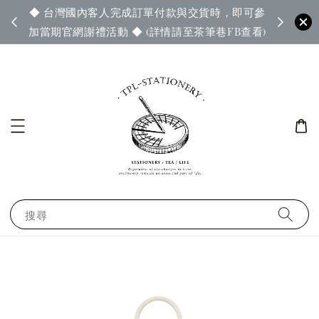
◆ 台灣國內客人完成訂單付款與交貨時，即可參
65◆
◆ 官
加當期官網謝禮活動 ◆ (詳情請至茶筆巷FB查看)
搜尋