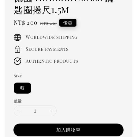
匙圈捲尺1.5m
Sale
NT$ 200
Regular
優惠
NT$ 250
price
price
Worldwide shipping
Secure payments
Authentic products
Size
藍
數量
加入購物車