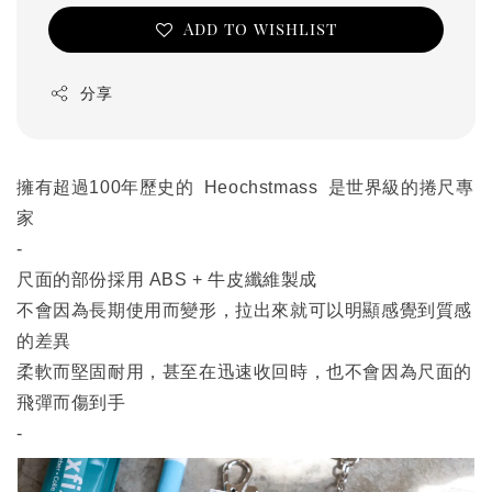
Add to wishlist
分享
擁有超過100年歷史的 Heochstmass 是世界級的捲尺專
家
-
尺面的部份採用 ABS + 牛皮纖維製成
不會因為長期使用而變形，拉出來就可以明顯感覺到質感
的差異
柔軟而堅固耐用，甚至在迅速收回時，也不會因為尺面的
飛彈而傷到手
-