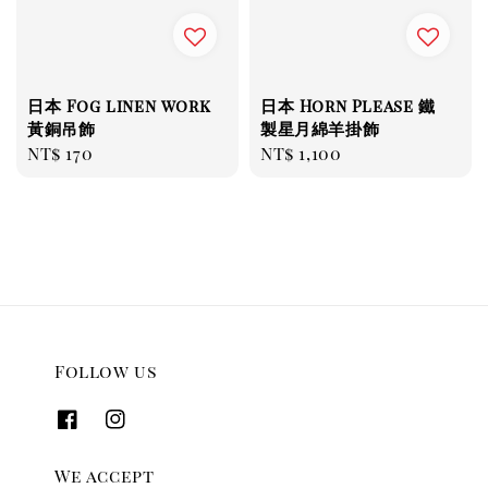
日本 Fog linen work
日本 Horn Please 鐵
黃銅吊飾
製星月綿羊掛飾
Regular
NT$ 170
Regular
NT$ 1,100
price
price
Follow us
We accept