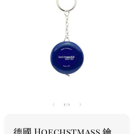
1
/
1
德國 Hoechstmass 鑰