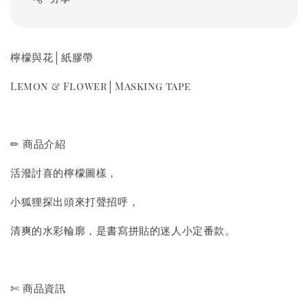
檸檬與花│紙膠帶
Lemon & Flower│Masking tape
✏ 商品介紹
活潑討喜的檸檬圖樣，
小狐狸探出頭來打聲招呼，
清爽的水彩輪廓，是書寫拼貼的迷人小定番款。
✄ 商品資訊