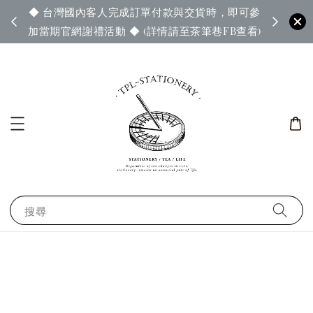
◆ 台灣國內客人完成訂單付款與交貨時，即可參
65◆
◆ 官
加當期官網謝禮活動 ◆ (詳情請至茶筆巷FB查看)
搜尋