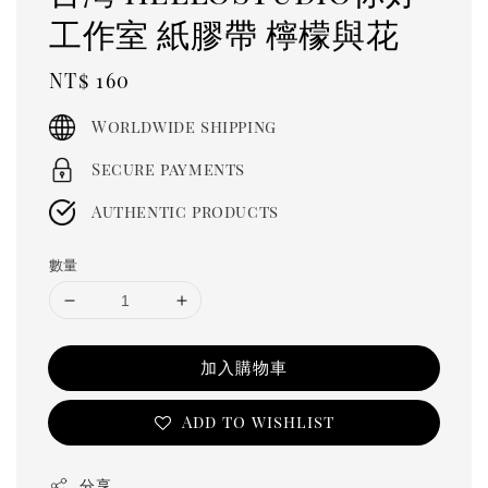
工作室 紙膠帶 檸檬與花
Regular
NT$ 160
price
Worldwide shipping
Secure payments
Authentic products
數量
加入購物車
Add to wishlist
分享