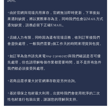
詢問。
+由於官網與現場共用庫存，官網無法即時更新，下單後如
果遇到缺貨，將以實際庫存為主，同時我們也會以Mail方式
通知缺貨，請務必留下正確Email。
+店鋪人力有限，同時因為還有現場店務，收到訂單後我們
會盡快處理，一般我們需要3個工作天的時間來理貨與包貨。
+如訂單為急件請先來電(04-23019297)與我們確認是否可優
先處理，但也請理解每個作業都需要時間，並不是所有急件
我們都必須接受與處理。
+若商品需求量大於官網庫存歡迎另外洽詢。
+基於環保之包材最大利用，出貨時我們會使用乾淨的二次
性包材進行包裝出貨，謝謝您的理解與支持。