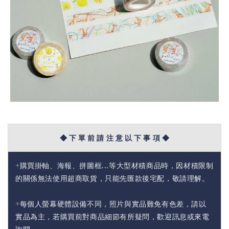
◆ 下 單 前 請 注 意 以 下 事 項 ◆
+購買掛軸、海報、拼圖框...等大型材積商品時，因材積限制
的關係無法使用超商取貨，只能先匯款後宅配，敬請理解。
+每個人螢幕硬體設備不同，照片與實品難免有色差，請以
實品為主，若購買前對商品細節有所疑問，歡迎訊息或來電