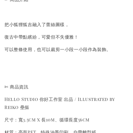
把小狐狸狐吉融入了蕾絲圖樣，
復古中帶點繽紛，可愛但不失優雅！
可以整條使用，也可以裁剪一小段一小段作為裝飾。
✄ 商品資訊
Hello Studio 你好工作室 出品 / Illustrated by
Reiko 壘摳
尺寸：寬3.5cm x 長10m、循環長度56cm
材質：亮面PET、特殊油墨印刷、自帶離型紙