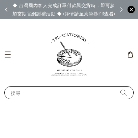
◆ 台灣國內客人完成訂單付款與交貨時，即可參
65◆
◆ 官
加當期官網謝禮活動 ◆ (詳情請至茶筆巷FB查看)
搜尋