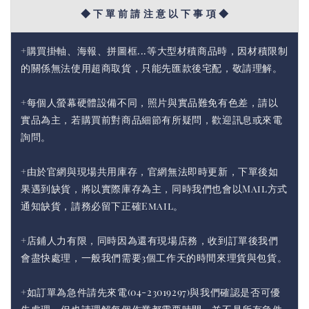
◆ 下 單 前 請 注 意 以 下 事 項 ◆
+購買掛軸、海報、拼圖框...等大型材積商品時，因材積限制
的關係無法使用超商取貨，只能先匯款後宅配，敬請理解。
+每個人螢幕硬體設備不同，照片與實品難免有色差，請以
實品為主，若購買前對商品細節有所疑問，歡迎訊息或來電
詢問。
+由於官網與現場共用庫存，官網無法即時更新，下單後如
果遇到缺貨，將以實際庫存為主，同時我們也會以Mail方式
通知缺貨，請務必留下正確Email。
+店鋪人力有限，同時因為還有現場店務，收到訂單後我們
會盡快處理，一般我們需要3個工作天的時間來理貨與包貨。
+如訂單為急件請先來電(04-23019297)與我們確認是否可優