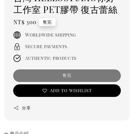
工作室 PET膠帶 復古蕾絲
Regular
NT$ 300
售完
price
Worldwide shipping
Secure payments
Authentic products
售完
Add to wishlist
分享
✏ 商品介紹