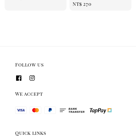
Regular
NT$ 270
price
price
Follow us
We accept
Quick links