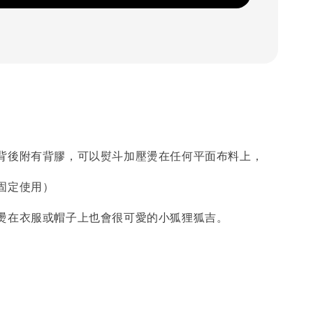
背後附有背膠，可以熨斗加壓燙在任何平面布料上，
固定使用）
燙在衣服或帽子上也會很可愛的小狐狸狐吉。