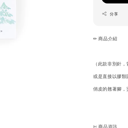
分享
✏ 商品介紹
（此款非別針，
或是直接以膠類
俏皮的翹著腳，
✄ 商品資訊