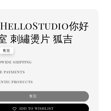
HelloStudio你好
室 刺繡燙片 狐吉
r
售完
wide shipping
e payments
ntic products
售完
Add to wishlist