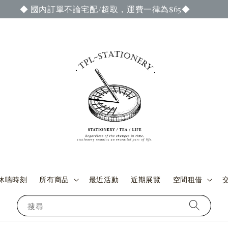
成訂單付款與交貨時，即可參加當期官網謝禮活動 ◆ (詳情請至
休喘時刻
所有商品
最近活動
近期展覽
空間租借
搜尋