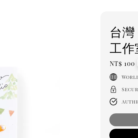
台灣 
工作
Regula
NT$ 100
price
World
Secur
Authe