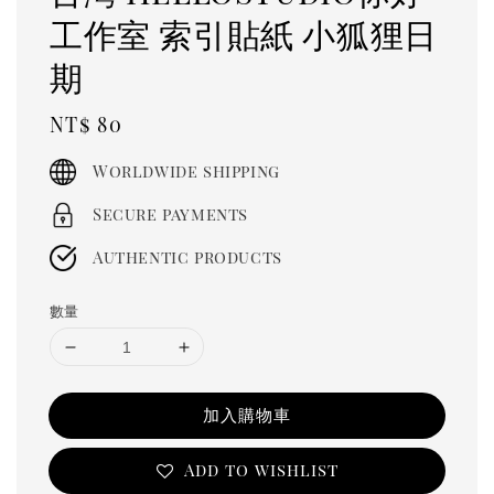
工作室 索引貼紙 小狐狸日
期
Regular
NT$ 80
price
Worldwide shipping
Secure payments
Authentic products
數量
加入購物車
Add to wishlist