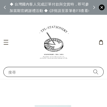
◆ 台灣國內客人完成訂單付款與交貨時，即可參
65◆
◆ 官
加當期官網謝禮活動 ◆ (詳情請至茶筆巷FB查看)
搜尋