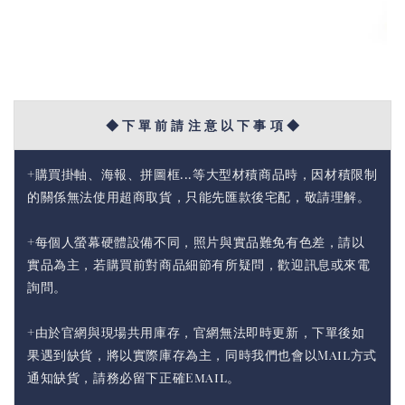
◆ 下 單 前 請 注 意 以 下 事 項 ◆
+購買掛軸、海報、拼圖框...等大型材積商品時，因材積限制
的關係無法使用超商取貨，只能先匯款後宅配，敬請理解。
+每個人螢幕硬體設備不同，照片與實品難免有色差，請以
實品為主，若購買前對商品細節有所疑問，歡迎訊息或來電
詢問。
+由於官網與現場共用庫存，官網無法即時更新，下單後如
果遇到缺貨，將以實際庫存為主，同時我們也會以Mail方式
通知缺貨，請務必留下正確Email。