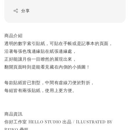
分享
商品介紹
透明的數字索引貼紙，可貼在手帳或是記事本的頁面，
沿著每張色塊邊緣貼在紙張邊緣處，
正好能讓月份一目瞭然的展現出來，
翻開頁面時則是能看見藏在內側的小插圖！
每款貼紙皆已割型，中間有虛線刀便於對折，
每組皆有兩張貼紙，使用上更方便。
商品資訊
你好工作室 Hello Studio 出品 / Illustrated by
Reiko 壘摳