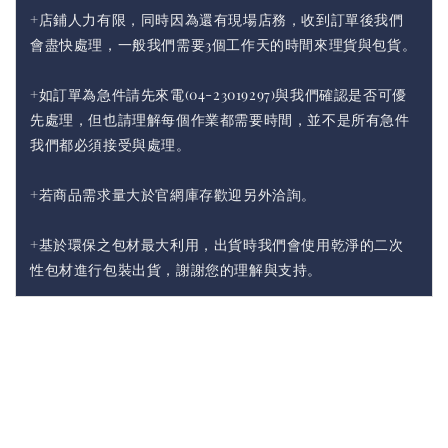
+店鋪人力有限，同時因為還有現場店務，收到訂單後我們
會盡快處理，一般我們需要3個工作天的時間來理貨與包貨。
+如訂單為急件請先來電(04-23019297)與我們確認是否可優
先處理，但也請理解每個作業都需要時間，並不是所有急件
我們都必須接受與處理。
+若商品需求量大於官網庫存歡迎另外洽詢。
+基於環保之包材最大利用，出貨時我們會使用乾淨的二次
性包材進行包裝出貨，謝謝您的理解與支持。