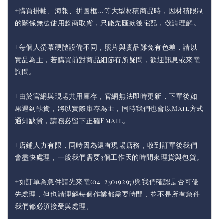
+購買掛軸、海報、拼圖框...等大型材積商品時，因材積限制
的關係無法使用超商取貨，只能先匯款後宅配，敬請理解。
+每個人螢幕硬體設備不同，照片與實品難免有色差，請以
實品為主，若購買前對商品細節有所疑問，歡迎訊息或來電
詢問。
+由於官網與現場共用庫存，官網無法即時更新，下單後如
果遇到缺貨，將以實際庫存為主，同時我們也會以Mail方式
通知缺貨，請務必留下正確Email。
+店鋪人力有限，同時因為還有現場店務，收到訂單後我們
會盡快處理，一般我們需要3個工作天的時間來理貨與包貨。
+如訂單為急件請先來電(04-23019297)與我們確認是否可優
先處理，但也請理解每個作業都需要時間，並不是所有急件
我們都必須接受與處理。