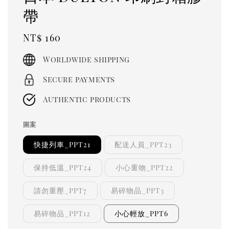
帶
Regular
NT$ 160
price
Worldwide shipping
Secure payments
Authentic products
圖案
快捷列車_PPT21
配送人員_PPT23
保持低溫_PPT24
小心重物_PPT22
請勿重壓_PPT7
易碎物品_PPT3
易碎物品_PPT12
小心輕放_PPT6