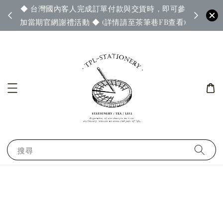
◆ 台灣國內客人完成訂單付款與交貨時，即可參
65◆
◆ 官
加當期官網謝禮活動 ◆ (詳情請至茶筆巷FB查看)
搜尋