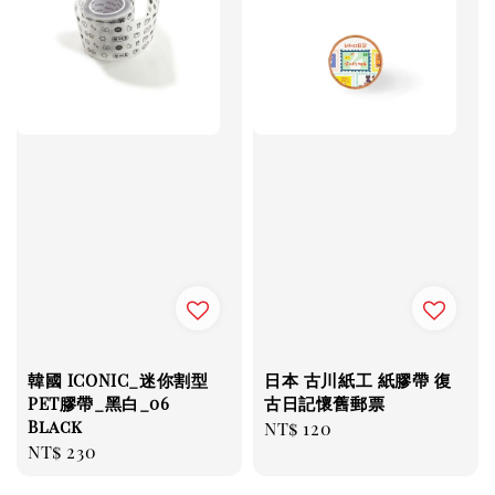
韓國 ICONIC_迷你割型
日本 古川紙工 紙膠帶 復
PET膠帶_黑白_06
古日記懷舊郵票
Black
Regular
NT$ 120
Regular
NT$ 230
price
price