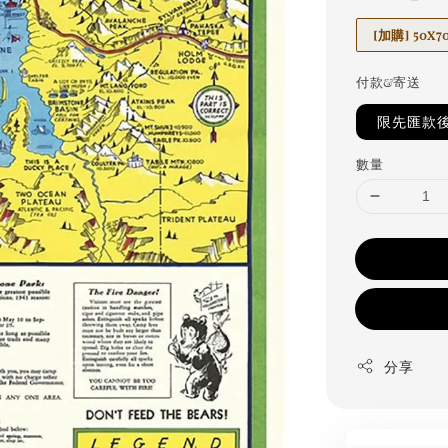
[加購] 50
付款&寄送
限先匯款
數量
分享