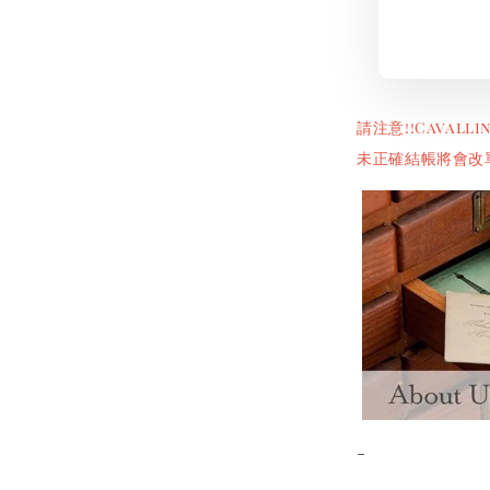
請注意!!Cava
未正確結帳將會改
-