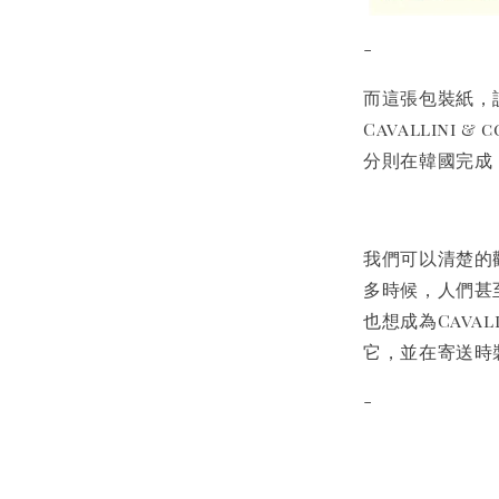
-
而這張包裝紙，
Cavallini
分則在韓國完成
我們可以清楚的觀
多時候，人們甚
也想成為Cava
它，並在寄送時
-