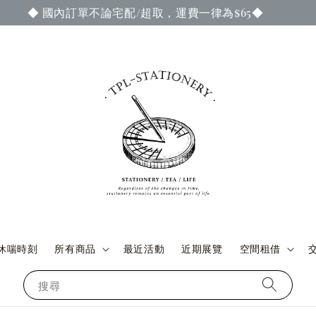
成訂單付款與交貨時，即可參加當期官網謝禮活動 ◆ (詳情請至
休喘時刻
所有商品
最近活動
近期展覽
空間租借
搜尋