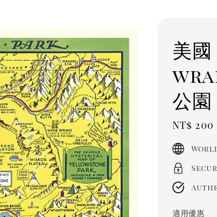
美國 
wr
公園
Sale
NT$ 200
price
World
Secur
Authe
適用優惠