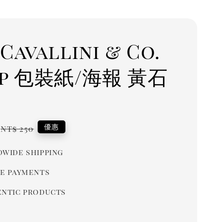
Cavallini & Co.
ap 包裝紙/海報 黃石
Regular
優惠
NT$ 250
price
wide shipping
e payments
ntic products