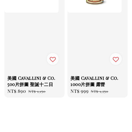
美國 Cavallini & Co.
美國 Cavallini & Co.
500片拼圖 聖誕十二日
1000片拼圖 露營
Sale
NT$ 890
Regular
Sale
NT$ 999
Regular
NT$ 1,150
NT$ 1,250
price
price
price
price