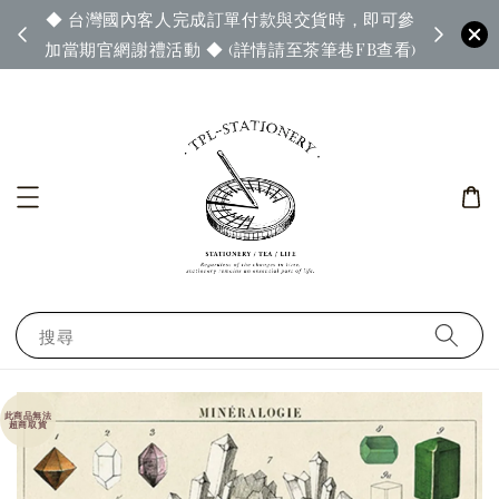
◆ 台灣國內客人完成訂單付款與交貨時，即可參
65◆
◆ 官
加當期官網謝禮活動 ◆ (詳情請至茶筆巷FB查看)
搜尋
此商品無法
超商取貨