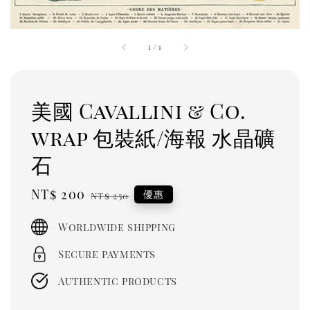
1
/
1
美國 Cavallini & Co.
wrap 包裝紙/海報 水晶礦
石
Sale
NT$ 200
Regular
優惠
NT$ 250
price
price
Worldwide shipping
Secure payments
Authentic products