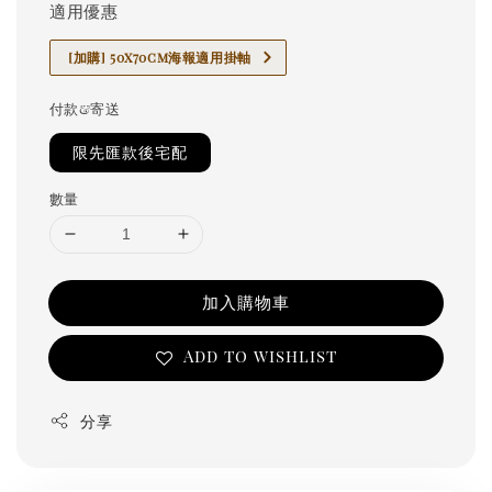
適用優惠
[加購] 50x70cm海報適用掛軸
付款&寄送
限先匯款後宅配
數量
加入購物車
Add to wishlist
分享