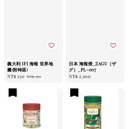
義大利 IFI 海報 世界地
日本 海報燈_ZAGU（ザ
圖(附時區)
グ）_PL-007
Sale
NT$ 150
Regular
Regular
NT$ 2,100
NT$ 170
price
price
price
優惠
優惠