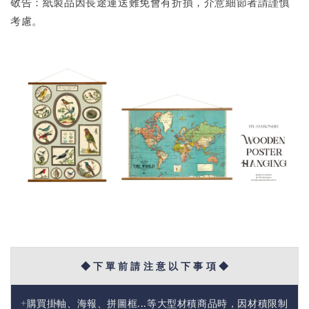
敬告：紙製品因長途運送難免會有折損，介意細節者請謹慎
考慮。
◆ 下 單 前 請 注 意 以 下 事 項 ◆
+購買掛軸、海報、拼圖框...等大型材積商品時，因材積限制