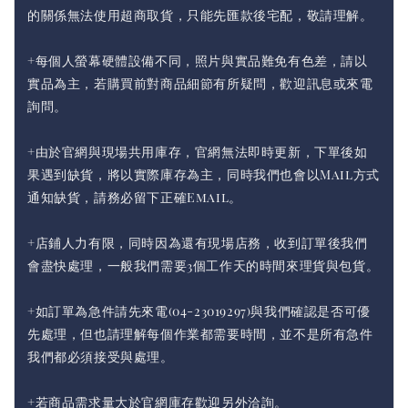
的關係無法使用超商取貨，只能先匯款後宅配，敬請理解。
+每個人螢幕硬體設備不同，照片與實品難免有色差，請以
實品為主，若購買前對商品細節有所疑問，歡迎訊息或來電
詢問。
+由於官網與現場共用庫存，官網無法即時更新，下單後如
果遇到缺貨，將以實際庫存為主，同時我們也會以Mail方式
通知缺貨，請務必留下正確Email。
+店鋪人力有限，同時因為還有現場店務，收到訂單後我們
會盡快處理，一般我們需要3個工作天的時間來理貨與包貨。
+如訂單為急件請先來電(04-23019297)與我們確認是否可優
先處理，但也請理解每個作業都需要時間，並不是所有急件
我們都必須接受與處理。
+若商品需求量大於官網庫存歡迎另外洽詢。