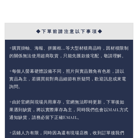
◆ 下 單 前 請 注 意 以 下 事 項 ◆
+購買掛軸、海報、拼圖框...等大型材積商品時，因材積限制
的關係無法使用超商取貨，只能先匯款後宅配，敬請理解。
+每個人螢幕硬體設備不同，照片與實品難免有色差，請以
實品為主，若購買前對商品細節有所疑問，歡迎訊息或來電
詢問。
+由於官網與現場共用庫存，官網無法即時更新，下單後如
果遇到缺貨，將以實際庫存為主，同時我們也會以Mail方式
通知缺貨，請務必留下正確Email。
+店鋪人力有限，同時因為還有現場店務，收到訂單後我們