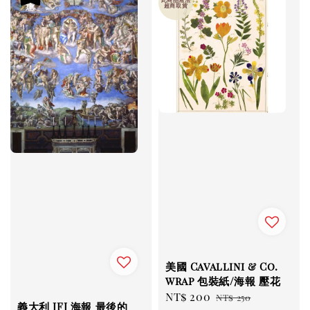
超商取貨
美國 Cavallini & Co.
wrap 包裝紙/海報 壓花
Sale
NT$ 200
Regular
NT$ 250
義大利 IFI 海報 最後的