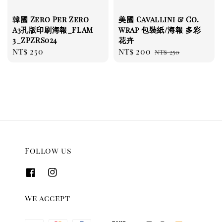
韓國 Zero Per Zero
美國 Cavallini & Co.
A3孔版印刷海報_FLAM
wrap 包裝紙/海報 多彩
3_ZPZRS024
花卉
Regular
NT$ 250
Sale
NT$ 200
Regular
NT$ 250
price
price
price
Follow us
We accept