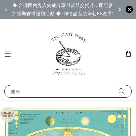
◆ 台灣國內客人完成訂單付款與交貨時，即可參
65◆
◆ 官
加當期官網謝禮活動 ◆ (詳情請至茶筆巷FB查看)
搜尋
此商品無法
超商取貨