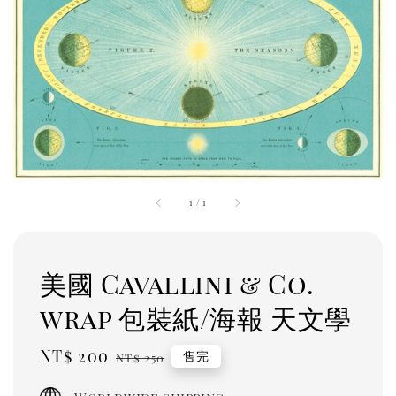
1
/
1
美國 Cavallini & Co.
wrap 包裝紙/海報 天文學
Sale
NT$ 200
Regular
售完
NT$ 250
price
price