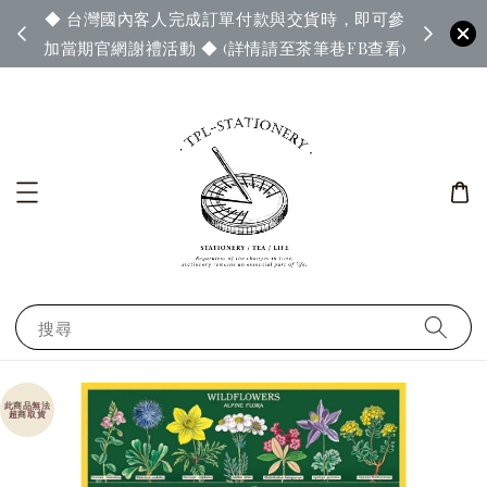
◆ 台灣國內客人完成訂單付款與交貨時，即可參
65◆
◆ 官
加當期官網謝禮活動 ◆ (詳情請至茶筆巷FB查看)
搜尋
此商品無法
超商取貨