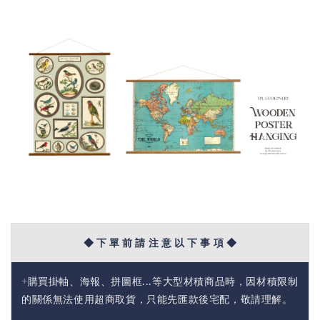
◆ 下 單 前 請 注 意 以 下 事 項 ◆
+購買掛軸、海報、拼圖框...等大型材積商品時，因材積限制
的關係無法使用超商取貨，只能先匯款後宅配，敬請理解。