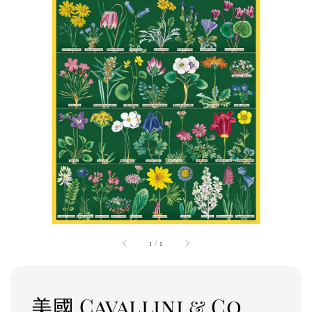
1
/
1
美國 Cavallini & Co.