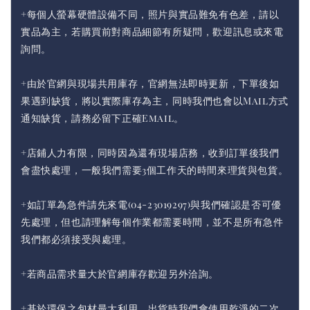
+每個人螢幕硬體設備不同，照片與實品難免有色差，請以
實品為主，若購買前對商品細節有所疑問，歡迎訊息或來電
詢問。
+由於官網與現場共用庫存，官網無法即時更新，下單後如
果遇到缺貨，將以實際庫存為主，同時我們也會以Mail方式
通知缺貨，請務必留下正確Email。
+店鋪人力有限，同時因為還有現場店務，收到訂單後我們
會盡快處理，一般我們需要3個工作天的時間來理貨與包貨。
+如訂單為急件請先來電(04-23019297)與我們確認是否可優
先處理，但也請理解每個作業都需要時間，並不是所有急件
我們都必須接受與處理。
+若商品需求量大於官網庫存歡迎另外洽詢。
+基於環保之包材最大利用，出貨時我們會使用乾淨的二次