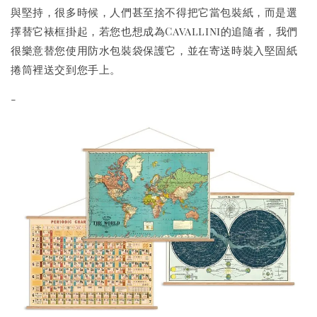
與堅持，很多時候，人們甚至捨不得把它當包裝紙，而是選
擇替它裱框掛起，若您也想成為Cavallini的追隨者，我們
很樂意替您使用防水包裝袋保護它，並在寄送時裝入堅固紙
捲筒裡送交到您手上。
-