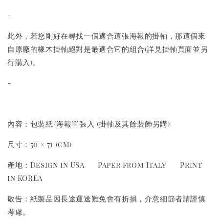
-
此外，若您剛好在尋找一個適合這張海報的掛軸，那這個來
自原廠的橡木掛軸絕對是最適合它的組合(詳見掛軸頁面並另
行購入)。
-
內容：包裝紙/海報單張入 (掛軸及其餘裝飾另購)
尺寸：50 × 71 (cm)
產地：Design in USA Paper from Italy Print
in KOREA
敬告：紙製品因長途運送難免會有折損，介意細節者請謹慎
考慮。