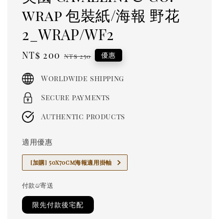
wrap 包裝紙/海報 野花
2_WRAP/WF2
Sale
NT$ 200
Regular
優惠
NT$ 250
price
price
Worldwide shipping
Secure payments
Authentic products
適用優惠
[加購] 50x70cm海報適用掛軸
付款&寄送
限先付款後宅配