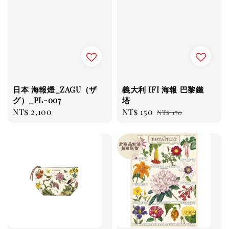
日本 海報燈_ZAGU（ザ
義大利 IFI 海報 巴黎鐵
グ）_PL-007
塔
Regular
NT$ 2,100
Sale
NT$ 150
Regular
NT$ 170
price
price
price
此商品無法
超商取貨