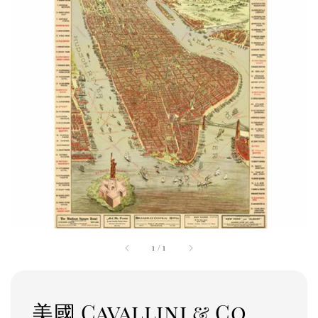
1
/
1
美國 Cavallini & Co.