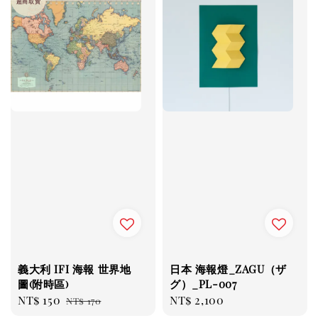
超商取貨
義大利 IFI 海報 世界地
日本 海報燈_ZAGU（ザ
圖(附時區)
グ）_PL-007
Sale
NT$ 150
Regular
Regular
NT$ 2,100
NT$ 170
price
price
price