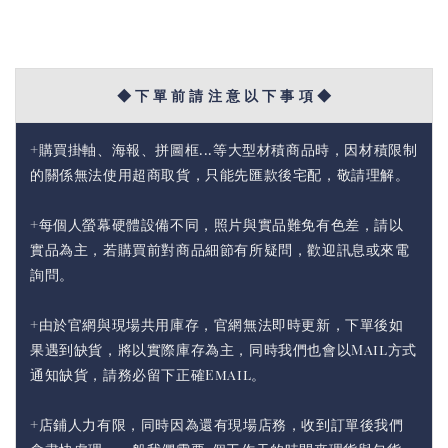
◆ 下 單 前 請 注 意 以 下 事 項 ◆
+購買掛軸、海報、拼圖框...等大型材積商品時，因材積限制
的關係無法使用超商取貨，只能先匯款後宅配，敬請理解。
+每個人螢幕硬體設備不同，照片與實品難免有色差，請以
實品為主，若購買前對商品細節有所疑問，歡迎訊息或來電
詢問。
+由於官網與現場共用庫存，官網無法即時更新，下單後如
果遇到缺貨，將以實際庫存為主，同時我們也會以Mail方式
通知缺貨，請務必留下正確Email。
+店鋪人力有限，同時因為還有現場店務，收到訂單後我們