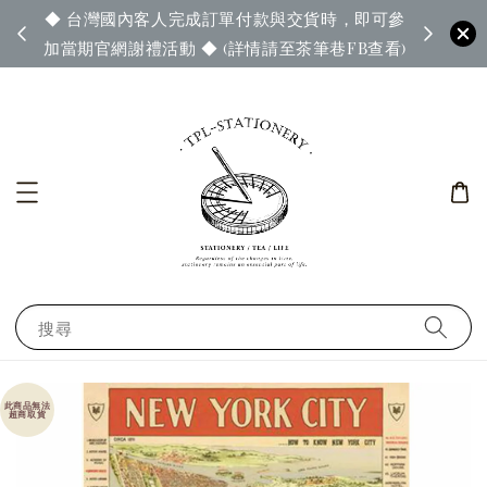
◆ 台灣國內客人完成訂單付款與交貨時，即可參
65◆
◆ 官
加當期官網謝禮活動 ◆ (詳情請至茶筆巷FB查看)
搜尋
此商品無法
超商取貨