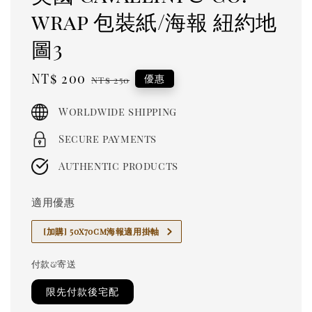
wrap 包裝紙/海報 紐約地
圖3
Sale
NT$ 200
Regular
優惠
NT$ 250
price
price
Worldwide shipping
Secure payments
Authentic products
適用優惠
[加購] 50x70cm海報適用掛軸
付款&寄送
限先付款後宅配