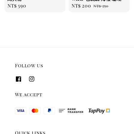
Regular
NT$ 590
Sale
NT$ 200
Regular
NT$ 250
price
price
price
Follow us
We accept
Quick links