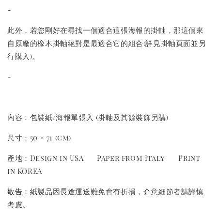
-
此外，若您剛好在尋找一個適合這張海報的掛軸，那這個來
自原廠的橡木掛軸絕對是最適合它的組合(詳見掛軸頁面並另
行購入)。
-
內容：包裝紙/海報單張入 (掛軸及其餘裝飾另購)
尺寸：50 × 71 (cm)
產地：Design in USA Paper from Italy Print
in KOREA
敬告：紙製品因長途運送難免會有折損，介意細節者請謹慎
考慮。