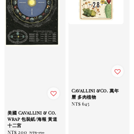
Cavallini &Co. 萬年
曆 多肉植物
Regular
NT$ 645
price
美國 Cavallini & Co.
wrap 包裝紙/海報 黃道
十二宮
Sale
NT$ 200
Regular
NT$ 250