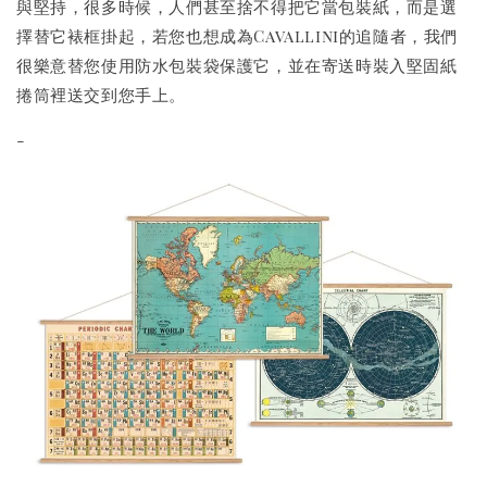
與堅持，很多時候，人們甚至捨不得把它當包裝紙，而是選
擇替它裱框掛起，若您也想成為Cavallini的追隨者，我們
很樂意替您使用防水包裝袋保護它，並在寄送時裝入堅固紙
捲筒裡送交到您手上。
-