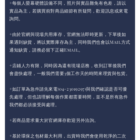
+每個人螢幕硬體設備不同，照片與實品難免有色差，請以
實品為主，若購買前對商品細節有所疑問，歡迎訊息或來電
詢問。
+由於官網與現場共用庫存，官網無法即時更新，下單後如
果遇到缺貨，將以實際庫存為主，同時我們也會以Mail方式
通知缺貨，請務必留下正確Email。
+店鋪人力有限，同時因為還有現場店務，收到訂單後我們
會盡快處理，一般我們需要3個工作天的時間來理貨與包貨。
+如訂單為急件請先來電(04-23019297)與我們確認是否可優
先處理，但也請理解每個作業都需要時間，並不是所有急件
我們都必須接受與處理。
+若商品需求量大於官網庫存歡迎另外洽詢。
+基於環保之包材最大利用，出貨時我們會使用乾淨的二次