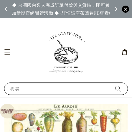
◆ 台灣國內客人完成訂單付款與交貨時，即可參
65◆
◆ 官
加當期官網謝禮活動 ◆ (詳情請至茶筆巷FB查看)
搜尋
此商品無法
超商取貨