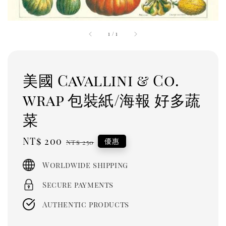
1
/
1
美國 Cavallini & Co.
wrap 包裝紙/海報 好多蔬
菜
Sale
NT$ 200
Regular
優惠
NT$ 250
price
price
Worldwide shipping
Secure payments
Authentic products