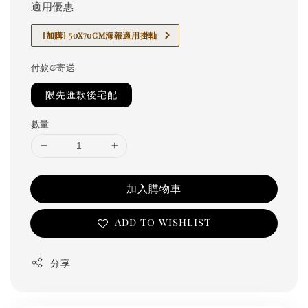
適用優惠
[加購] 50x70cm海報適用掛軸
付款&寄送
限先匯款後宅配
數量
加入購物車
Add to wishlist
分享