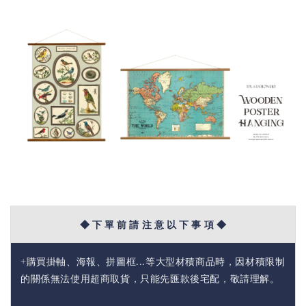
◆ 下 單 前 請 注 意 以 下 事 項 ◆
+購買掛軸、海報、拼圖框...等大型材積商品時，因材積限制
的關係無法使用超商取貨，只能先匯款後宅配，敬請理解。