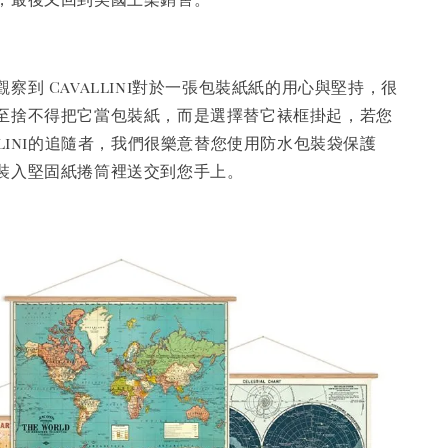
察到 Cavallini對於一張包裝紙紙的用心與堅持，很
至捨不得把它當包裝紙，而是選擇替它裱框掛起，若您
llini的追隨者，我們很樂意替您使用防水包裝袋保護
裝入堅固紙捲筒裡送交到您手上。