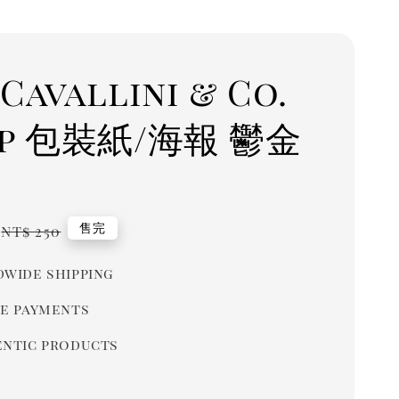
Cavallini & Co.
ap 包裝紙/海報 鬱金
Regular
售完
NT$ 250
price
wide shipping
e payments
ntic products