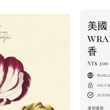
美國 
wr
香
Sale
NT$ 200
price
World
Secur
Authe
適用優惠