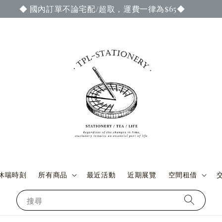
成訂單付款與交貨時，即可參加當期官網謝禮活動 ◆ (詳情請至
休喘時刻
所有商品
最近活動
近期展覽
空間租借
搜尋