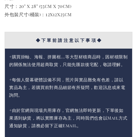
尺寸：20" x 28" (55cm x 70cm)
外包裝尺寸(桶裝)：12x12x25cm
◆ 下 單 前 請 注 意 以 下 事 項 ◆
+購買掛軸、海報、拼圖框...等大型材積商品時，因材積限制
的關係無法使用超商取貨，只能先匯款後宅配，敬請理解。
+每個人螢幕硬體設備不同，照片與實品難免有色差，請以
實品為主，若購買前對商品細節有所疑問，歡迎訊息或來電
詢問。
+由於官網與現場共用庫存，官網無法即時更新，下單後如
果遇到缺貨，將以實際庫存為主，同時我們也會以Mail方式
通知缺貨，請務必留下正確Email。