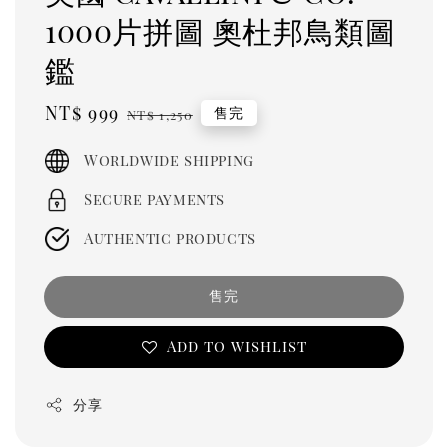
1000片拼圖 奧杜邦鳥類圖
鑑
Sale
NT$ 999
Regular
售完
NT$ 1,250
price
price
Worldwide shipping
Secure payments
Authentic products
售完
Add to wishlist
分享