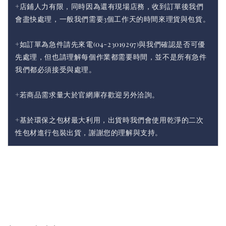
+店鋪人力有限，同時因為還有現場店務，收到訂單後我們
會盡快處理，一般我們需要3個工作天的時間來理貨與包貨。
+如訂單為急件請先來電(04-23019297)與我們確認是否可優
先處理，但也請理解每個作業都需要時間，並不是所有急件
我們都必須接受與處理。
+若商品需求量大於官網庫存歡迎另外洽詢。
+基於環保之包材最大利用，出貨時我們會使用乾淨的二次
性包材進行包裝出貨，謝謝您的理解與支持。