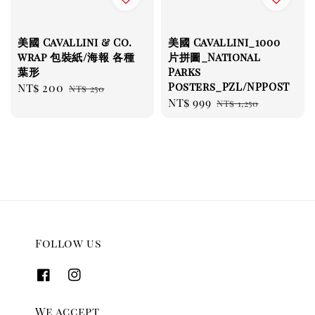
美國 Cavallini & Co.
美國 Cavallini_1000
wrap 包裝紙/海報 各種
片拼圖_National
葉形
Parks
Posters_PZL/NPPOST
Sale
NT$ 200
Regular
NT$ 250
Sale
NT$ 999
Regular
price
price
NT$ 1,250
price
price
Follow us
We accept