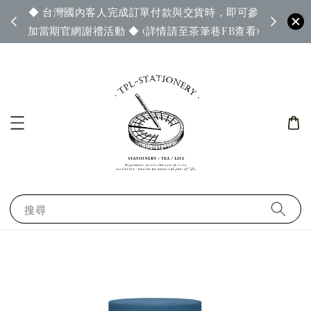
◆ 台灣國內客人完成訂單付款與交貨時，即可參
65◆
◆ 官
加當期官網謝禮活動 ◆ (詳情請至茶筆巷FB查看)
搜尋