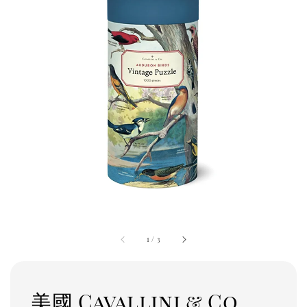
1
/
3
美國 Cavallini & Co.