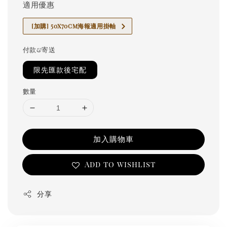
適用優惠
[加購] 50x70cm海報適用掛軸
付款&寄送
限先匯款後宅配
數量
加入購物車
Add to wishlist
分享