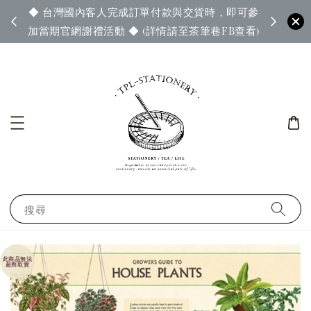
◆ 台灣國內客人完成訂單付款與交貨時，即可參
65◆
◆ 官
加當期官網謝禮活動 ◆ (詳情請至茶筆巷FB查看)
搜尋
此商品無法
超商取貨