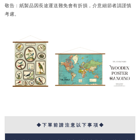
敬告：紙製品因長途運送難免會有折損，介意細節者請謹慎
考慮。
◆ 下 單 前 請 注 意 以 下 事 項 ◆