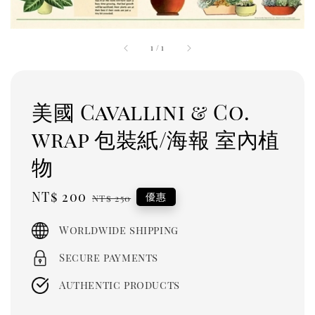
1
/
1
美國 Cavallini & Co.
wrap 包裝紙/海報 室內植
物
Sale
NT$ 200
Regular
優惠
NT$ 250
price
price
Worldwide shipping
Secure payments
Authentic products