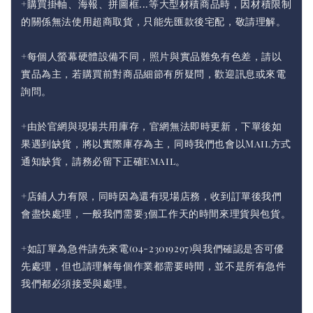
+購買掛軸、海報、拼圖框...等大型材積商品時，因材積限制
的關係無法使用超商取貨，只能先匯款後宅配，敬請理解。
+每個人螢幕硬體設備不同，照片與實品難免有色差，請以
實品為主，若購買前對商品細節有所疑問，歡迎訊息或來電
詢問。
+由於官網與現場共用庫存，官網無法即時更新，下單後如
果遇到缺貨，將以實際庫存為主，同時我們也會以Mail方式
通知缺貨，請務必留下正確Email。
+店鋪人力有限，同時因為還有現場店務，收到訂單後我們
會盡快處理，一般我們需要3個工作天的時間來理貨與包貨。
+如訂單為急件請先來電(04-23019297)與我們確認是否可優
先處理，但也請理解每個作業都需要時間，並不是所有急件
我們都必須接受與處理。