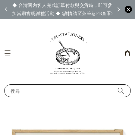
◆ 台灣國內客人完成訂單付款與交貨時，即可參
65◆
◆ 官
加當期官網謝禮活動 ◆ (詳情請至茶筆巷FB查看)
搜尋