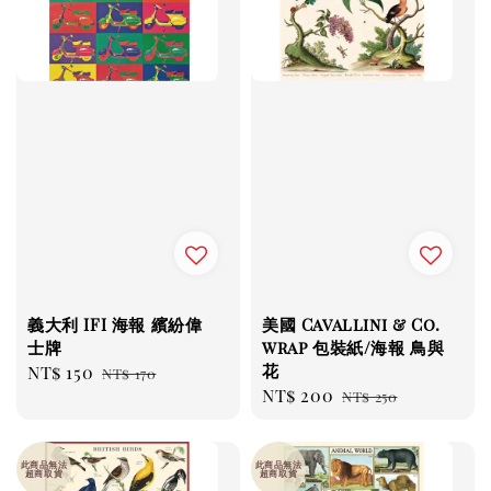
義大利 IFI 海報 繽紛偉
美國 Cavallini & Co.
士牌
wrap 包裝紙/海報 鳥與
花
Sale
NT$ 150
Regular
NT$ 170
Sale
NT$ 200
Regular
price
price
NT$ 250
price
price
此商品無法
此商品無法
超商取貨
超商取貨