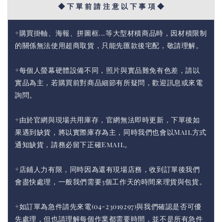
◆ 下 單 前 請 注 意 以 下 事 項 ◆
+購買掛軸、海報、拼圖框...等大型材積商品時，因材積限制
的關係無法使用超商取貨，只能先匯款後宅配，敬請理解。
+每個人螢幕硬體設備不同，照片與實品難免有色差，請以
實品為主，若購買前對商品細節有所疑問，歡迎訊息或來電
詢問。
+由於官網與現場共用庫存，官網無法即時更新，下單後如
果遇到缺貨，將以實際庫存為主，同時我們也會以Mail方式
通知缺貨，請務必留下正確Email。
+店鋪人力有限，同時因為還有現場店務，收到訂單後我們
會盡快處理，一般我們需要3個工作天的時間來理貨與包貨。
+如訂單為急件請先來電(04-23019297)與我們確認是否可優
先處理，但也請理解每個作業都需要時間，並不是所有急件