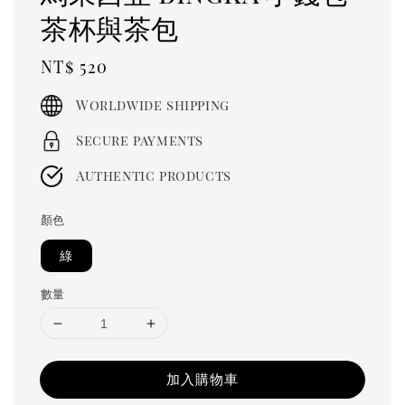
茶杯與茶包
Regular
NT$ 520
price
Worldwide shipping
Secure payments
Authentic products
顏色
綠
數量
加入購物車