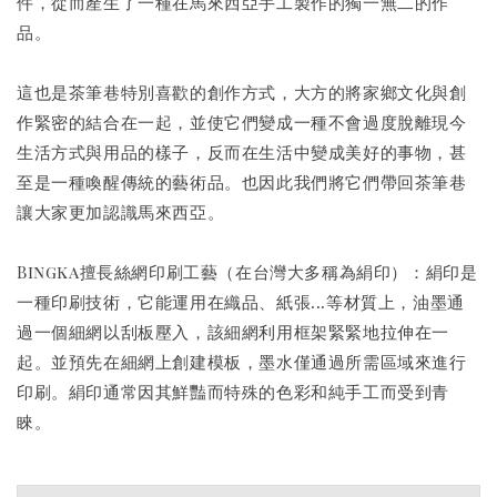
件，從而產生了一種在馬來西亞手工製作的獨一無二的作
品。
這也是茶筆巷特別喜歡的創作方式，大方的將家鄉文化與創
作緊密的結合在一起，並使它們變成一種不會過度脫離現今
生活方式與用品的樣子，反而在生活中變成美好的事物，甚
至是一種喚醒傳統的藝術品。也因此我們將它們帶回茶筆巷
讓大家更加認識馬來西亞。
Bingka擅長絲網印刷工藝（在台灣大多稱為絹印）：絹印是
一種印刷技術，它能運用在織品、紙張...等材質上，油墨通
過一個細網以刮板壓入，該細網利用框架緊緊地拉伸在一
起。並預先在細網上創建模板，墨水僅通過所需區域來進行
印刷。絹印通常因其鮮豔而特殊的色彩和純手工而受到青
睞。