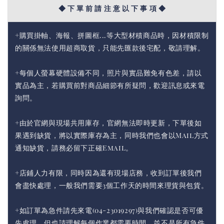
◆ 下 單 前 請 注 意 以 下 事 項 ◆
+購買掛軸、海報、拼圖框...等大型材積商品時，因材積限制
的關係無法使用超商取貨，只能先匯款後宅配，敬請理解。
+每個人螢幕硬體設備不同，照片與實品難免有色差，請以
實品為主，若購買前對商品細節有所疑問，歡迎訊息或來電
詢問。
+由於官網與現場共用庫存，官網無法即時更新，下單後如
果遇到缺貨，將以實際庫存為主，同時我們也會以Mail方式
通知缺貨，請務必留下正確Email。
+店鋪人力有限，同時因為還有現場店務，收到訂單後我們
會盡快處理，一般我們需要3個工作天的時間來理貨與包貨。
+如訂單為急件請先來電(04-23019297)與我們確認是否可優
先處理，但也請理解每個作業都需要時間，並不是所有急件