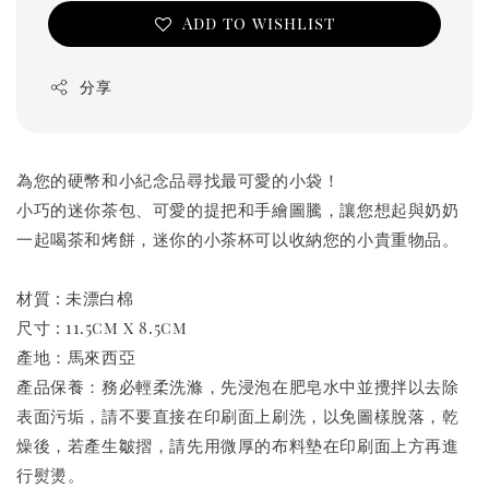
Add to wishlist
分享
為您的硬幣和小紀念品尋找最可愛的小袋！
小巧的迷你茶包、可愛的提把和手繪圖騰，讓您想起與奶奶
一起喝茶和烤餅，迷你的小茶杯可以收納您的小貴重物品。
材質 : 未漂白棉
尺寸 : 11.5cm x 8.5cm
產地：馬來西亞
產品保養：務必輕柔洗滌，先浸泡在肥皂水中並攪拌以去除
表面污垢，請不要直接在印刷面上刷洗，以免圖樣脫落，乾
燥後，若產生皺摺，請先用微厚的布料墊在印刷面上方再進
行熨燙。