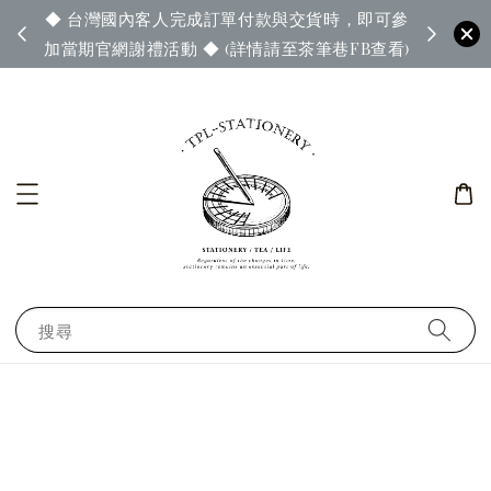
◆ 台灣國內客人完成訂單付款與交貨時，即可參
65◆
◆ 官
加當期官網謝禮活動 ◆ (詳情請至茶筆巷FB查看)
搜尋