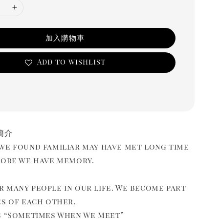
加入購物車
Add to wishlist
 簡介
we found familiar may have met long time
fore we have memory.
 many people in our life. We become part
es of each other.
s “Sometimes When We Meet”