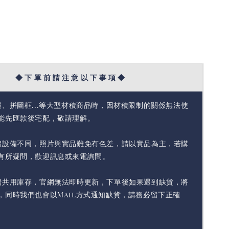
◆ 下 單 前 請 注 意 以 下 事 項 ◆
報、拼圖框...等大型材積商品時，因材積限制的關係無法使
能先匯款後宅配，敬請理解。
體設備不同，照片與實品難免有色差，請以實品為主，若購
有所疑問，歡迎訊息或來電詢問。
場共用庫存，官網無法即時更新，下單後如果遇到缺貨，將
，同時我們也會以Mail方式通知缺貨，請務必留下正確