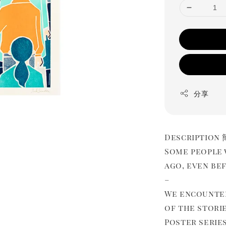
分享
Description
Some people 
ago, even be
–
We encounter
of the stori
Poster serie