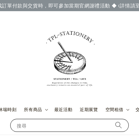
成訂單付款與交貨時，即可參加當期官網謝禮活動 ◆ (詳情請至
休喘時刻
所有商品
最近活動
近期展覽
空間租借
搜尋