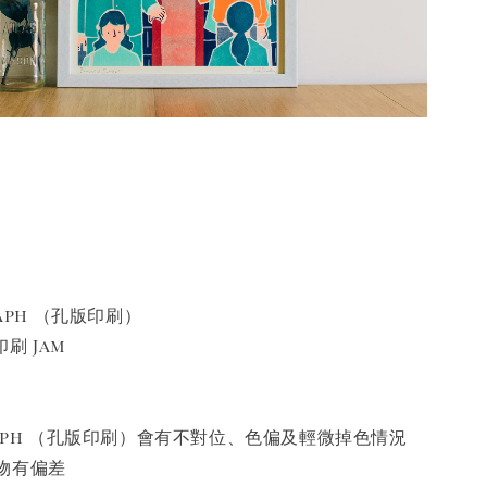
raph （孔版印刷）
印刷 Jam
raph （孔版印刷）會有不對位、色偏及輕微掉色情況
物有偏差