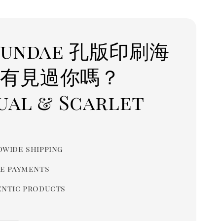
Sundae 孔版印刷海
我有見過你嗎？
ual & Scarlet
r
wide shipping
e payments
ntic products