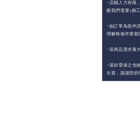
+店鋪人力有限
般我們需要3個
+如訂單為急件請
理解每個作業都
+若商品需求量
+基於環保之包
出貨，謝謝您的