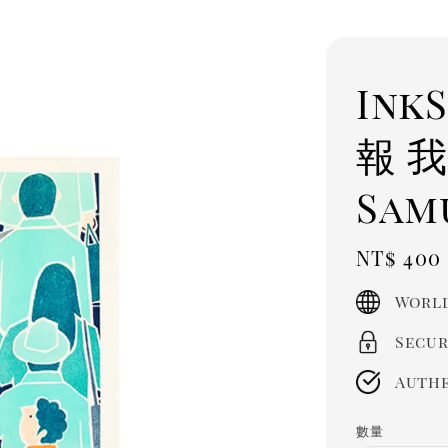
Ink
報 
Sam
Regula
NT$ 400
price
World
Secur
Authe
數量