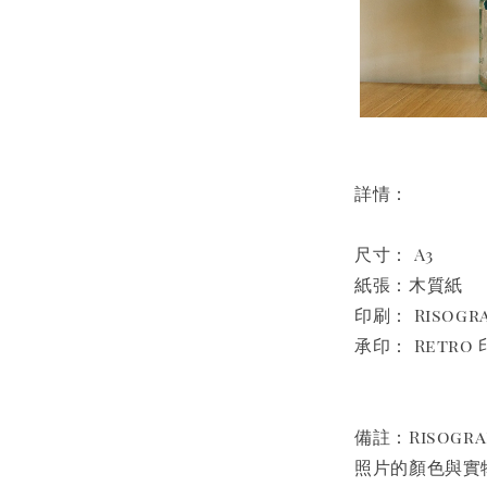
詳情：
尺寸： A3
紙張：木質紙
印刷： Risog
承印： Retro 
備註：Risog
照片的顏色與實