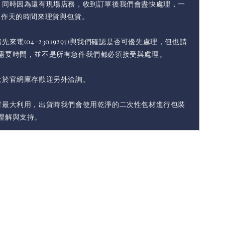
，同時因為還有現場店務，收到訂單後我們會盡快處理，一
工作天的時間來理貨與包貨。
先來電(04-23019297)與我們確認是否可優先處理，但也請
需要時間，並不是所有急件我們都必須接受與處理。
大於官網庫存歡迎另外洽詢。
材最大利用，出貨時我們會使用乾淨的二次性包材進行包裝
理解與支持。