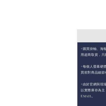
+購買掛軸、海
用超商取貨，只
+每個人螢幕硬
買前對商品細節
+由於官網與現
以實際庫存為主
Email。