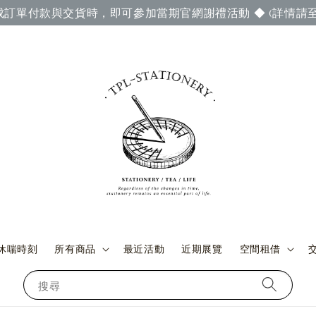
成訂單付款與交貨時，即可參加當期官網謝禮活動 ◆ (詳情請至
休喘時刻
所有商品
最近活動
近期展覽
空間租借
搜尋