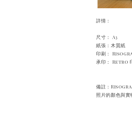
詳情：
尺寸： A3
紙張：木質紙
印刷： Risog
承印： Retro 
備註：Risog
照片的顏色與實