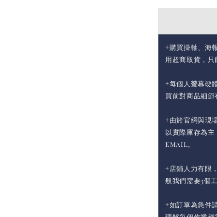
+購買掛軸、海
用超商取貨，只
+每個人螢幕硬
買前對商品細節
+由於官網與現
以實際庫存為主
Email。
+店鋪人力有限
般我們需要3個
+如訂單為急件請
理解每個作業都