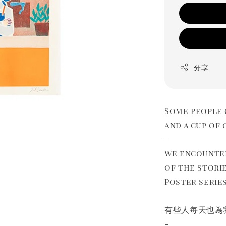
分享
Some people g
and a cup of 
–
We encounter
of the stori
Poster serie
有些人每天也為
-