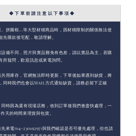
◆ 下 單 前 請 注 意 以 下 事 項 ◆
報、拼圖框...等大型材積商品時，因材積限制的關係無法使
能先匯款後宅配，敬請理解。
體設備不同，照片與實品難免有色差，請以實品為主，若購
有所疑問，歡迎訊息或來電詢問。
場共用庫存，官網無法即時更新，下單後如果遇到缺貨，將
，同時我們也會以Mail方式通知缺貨，請務必留下正確
，同時因為還有現場店務，收到訂單後我們會盡快處理，一
工作天的時間來理貨與包貨。
先來電(04-23019297)與我們確認是否可優先處理，但也請
需要時間，並不是所有急件我們都必須接受與處理。