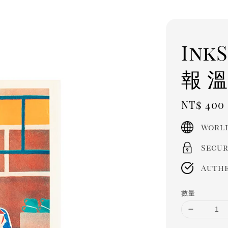
Ink
報 溫
Regula
NT$ 400
price
World
Secur
Authe
數量