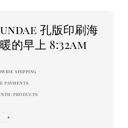
Sundae 孔版印刷海
暖的早上 8:32am
r
wide shipping
e payments
ntic products