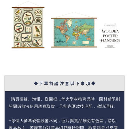
◆ 下 單 前 請 注 意 以 下 事 項 ◆
+購買掛軸、海報、拼圖框...等大型材積商品時，因材積限制
的關係無法使用超商取貨，只能先匯款後宅配，敬請理解。
+每個人螢幕硬體設備不同，照片與實品難免有色差，請以
實品為主，若購買前對商品細節有所疑問，歡迎訊息或來電