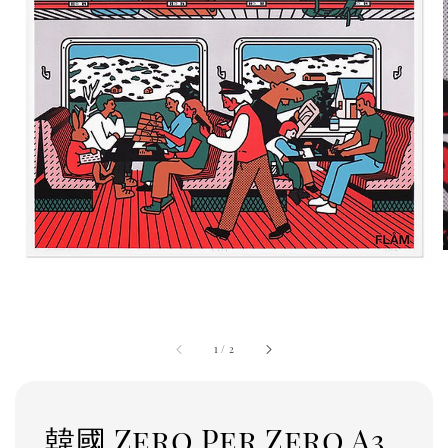
1
/
2
韓國 Zero Per Zero A3