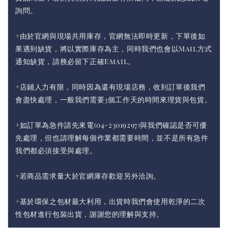
詢問。
+由於官網與現場共用庫存，官網無法即時更新，下單後如
果遇到缺貨，將以實際庫存為主，同時我們也會以Mail方式
通知缺貨，請務必留下正確Email。
+店鋪人力有限，同時因為還有現場店務，收到訂單後我們
會盡快處理，一般我們需要3個工作天的時間來理貨與包貨。
+如訂單為急件請先來電(04-23019297)與我們確認是否可優
先處理，但也請理解每個作業都需要時間，並不是所有急件
我們都必須接受與處理。
+若商品需求量大於官網庫存歡迎另外洽詢。
+基於環保之包材最大利用，出貨時我們會使用乾淨的二次
性包材進行包裝出貨，謝謝您的理解與支持。