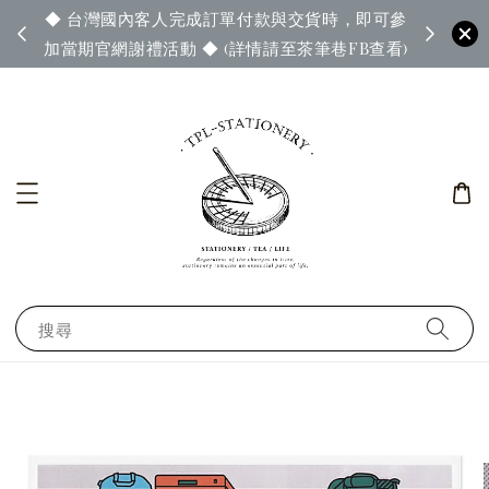
◆ 台灣國內客人完成訂單付款與交貨時，即可參
65◆
◆ 官
加當期官網謝禮活動 ◆ (詳情請至茶筆巷FB查看)
搜尋