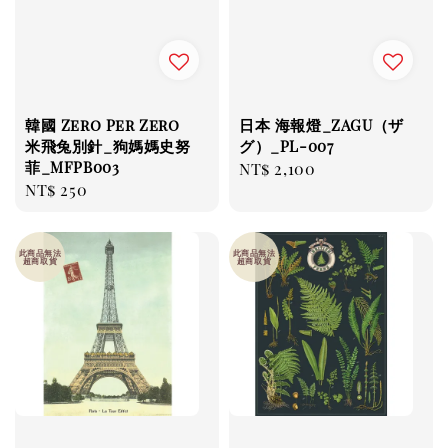
韓國 Zero Per Zero
日本 海報燈_ZAGU（ザ
米飛兔別針_狗媽媽史努
グ）_PL-007
菲_MFPB003
Regular
NT$ 2,100
Regular
NT$ 250
price
price
此商品無法
此商品無法
超商取貨
超商取貨