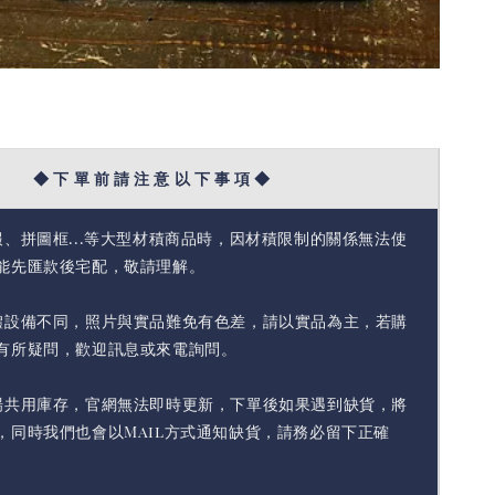
◆ 下 單 前 請 注 意 以 下 事 項 ◆
報、拼圖框...等大型材積商品時，因材積限制的關係無法使
能先匯款後宅配，敬請理解。
體設備不同，照片與實品難免有色差，請以實品為主，若購
有所疑問，歡迎訊息或來電詢問。
場共用庫存，官網無法即時更新，下單後如果遇到缺貨，將
，同時我們也會以Mail方式通知缺貨，請務必留下正確