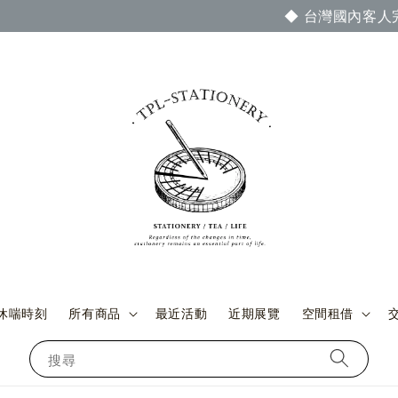
成訂單付款與交貨時，即可參加當期官網謝禮活動 ◆ (詳情請至
休喘時刻
所有商品
最近活動
近期展覽
空間租借
搜尋