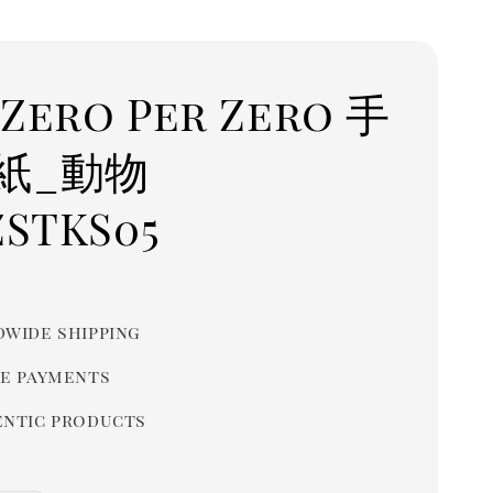
Zero Per Zero 手
紙_動物
ZSTKS05
r
wide shipping
e payments
ntic products