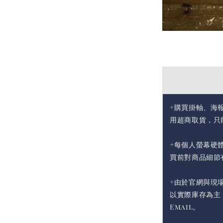
+購買掛軸、海
用超商取貨，只
+每個人螢幕硬
買前對商品細節
+由於官網與現
以實際庫存為主
Email。