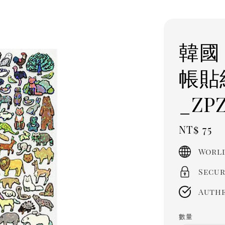
韓國 
帳貼
_ZP
Regula
NT$ 75
price
World
Secur
Authe
數量