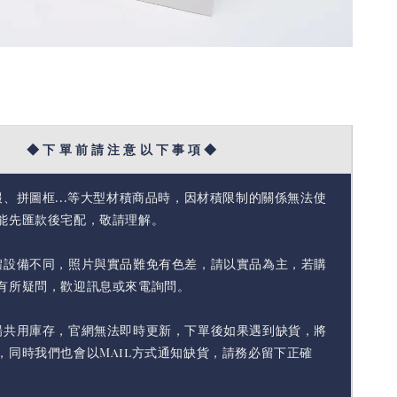
◆ 下 單 前 請 注 意 以 下 事 項 ◆
報、拼圖框...等大型材積商品時，因材積限制的關係無法使
能先匯款後宅配，敬請理解。
體設備不同，照片與實品難免有色差，請以實品為主，若購
有所疑問，歡迎訊息或來電詢問。
場共用庫存，官網無法即時更新，下單後如果遇到缺貨，將
，同時我們也會以Mail方式通知缺貨，請務必留下正確