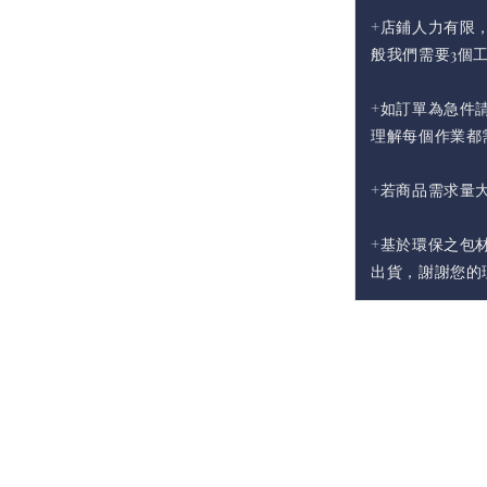
+店鋪人力有限
般我們需要3個
+如訂單為急件請
理解每個作業都
+若商品需求量
+基於環保之包
出貨，謝謝您的