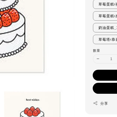
草莓蛋糕(祝
草莓蛋糕(感
奶油蛋糕_Z
草莓塔(恭喜
數量
分享