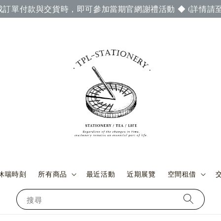
成訂單付款與交貨時，即可參加當期官網謝禮活動 ◆ (詳情請至
休喘時刻
所有商品
最近活動
近期展覽
空間租借
搜尋