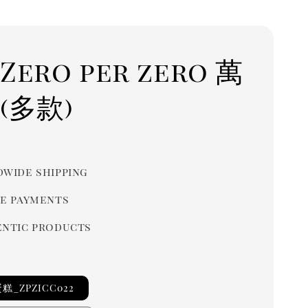
Zero per zero 萬
(多款)
r
wide shipping
e payments
ntic products
_ZPZICC022