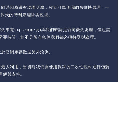
，同時因為還有現場店務，收到訂單後我們會盡快處理，一
工作天的時間來理貨與包貨。
先來電(04-23019297)與我們確認是否可優先處理，但也請
需要時間，並不是所有急件我們都必須接受與處理。
大於官網庫存歡迎另外洽詢。
材最大利用，出貨時我們會使用乾淨的二次性包材進行包裝
理解與支持。