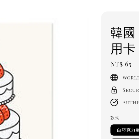
韓國 
用卡 
Regula
NT$ 65
price
World
Secur
Authe
款式
白巧克力蛋糕