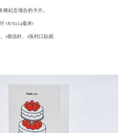
各種紀念場合的卡片。
吋 (87x124毫米)
、1個信封、1張封口貼紙