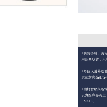
+購買掛軸、海
用超商取貨，只
+每個人螢幕硬
買前對商品細節
+由於官網與現
以實際庫存為主
Email。