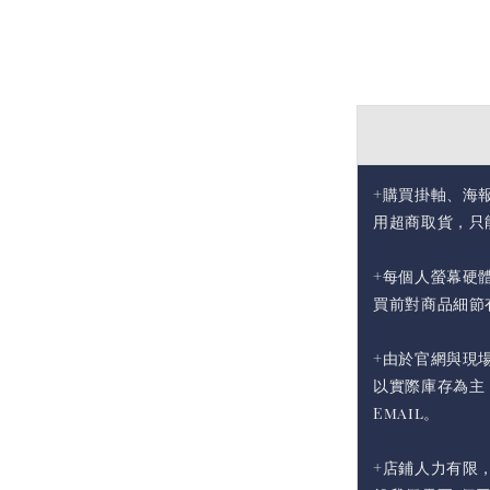
+購買掛軸、海
用超商取貨，只
+每個人螢幕硬
買前對商品細節
+由於官網與現
以實際庫存為主
Email。
+店鋪人力有限