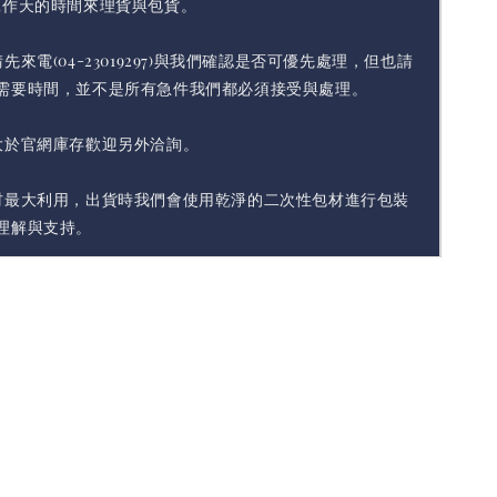
工作天的時間來理貨與包貨。
先來電(04-23019297)與我們確認是否可優先處理，但也請
需要時間，並不是所有急件我們都必須接受與處理。
大於官網庫存歡迎另外洽詢。
材最大利用，出貨時我們會使用乾淨的二次性包材進行包裝
理解與支持。