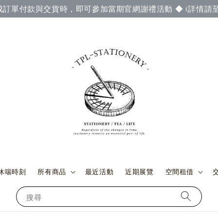
成訂單付款與交貨時，即可參加當期官網謝禮活動 ◆ (詳情請至
休喘時刻
所有商品
最近活動
近期展覽
空間租借
搜尋