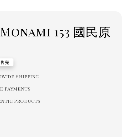
Monami 153 國民原
r
售完
wide shipping
e payments
ntic products