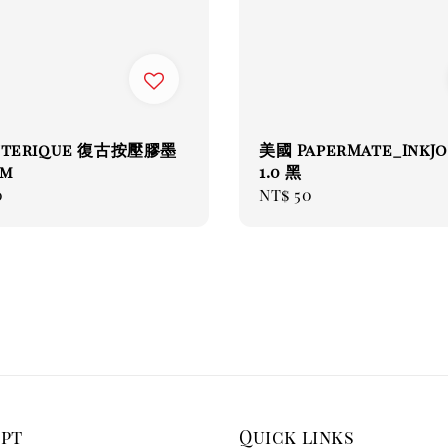
nterique 復古按壓膠墨
美國 PaperMate_InkJo
mm
1.0 黑
ar
0
Regular
NT$ 50
price
ept
Quick links