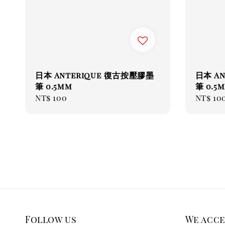
日本 Anterique 復古按壓膠墨
日本 A
筆 0.5mm
筆 0.5
Regular
NT$ 100
Regul
NT$ 10
price
price
Follow us
We acc