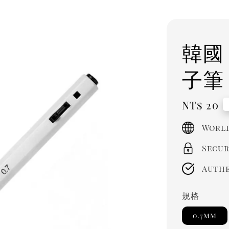
韓國 
子筆
Regula
NT$ 20
price
World
Secur
Authe
規格
0.7mm