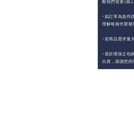
般我們需要3個
+如訂單為急件請
理解每個作業都
+若商品需求量
+基於環保之包
出貨，謝謝您的