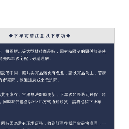
◆ 下 單 前 請 注 意 以 下 事 項 ◆
報、拼圖框...等大型材積商品時，因材積限制的關係無法使
能先匯款後宅配，敬請理解。
體設備不同，照片與實品難免有色差，請以實品為主，若購
有所疑問，歡迎訊息或來電詢問。
場共用庫存，官網無法即時更新，下單後如果遇到缺貨，將
，同時我們也會以Mail方式通知缺貨，請務必留下正確
，同時因為還有現場店務，收到訂單後我們會盡快處理，一