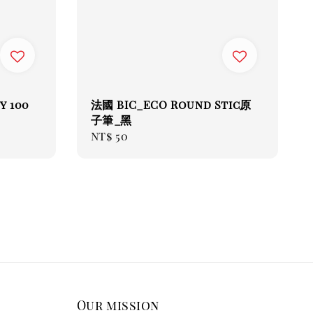
y 100
法國 BIC_ECO Round Stic原
子筆_黑
Regular
NT$ 50
price
Our mission