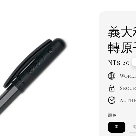
義大利
轉原子
Regula
NT$ 20
price
World
Secur
Authe
顏色
黑