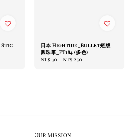
 Stic
日本 Hightide_Bullet短版
圓珠筆_FT184 (多色)
Regular
NT$ 30
-
NT$ 250
price
Our mission