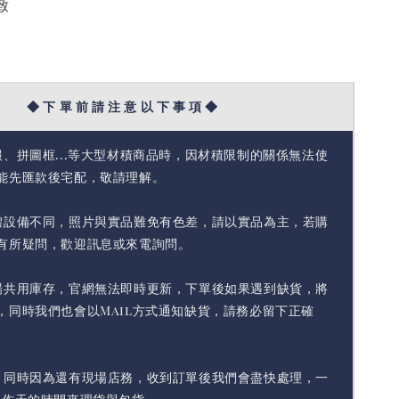
致
◆ 下 單 前 請 注 意 以 下 事 項 ◆
報、拼圖框...等大型材積商品時，因材積限制的關係無法使
能先匯款後宅配，敬請理解。
體設備不同，照片與實品難免有色差，請以實品為主，若購
有所疑問，歡迎訊息或來電詢問。
場共用庫存，官網無法即時更新，下單後如果遇到缺貨，將
，同時我們也會以Mail方式通知缺貨，請務必留下正確
，同時因為還有現場店務，收到訂單後我們會盡快處理，一