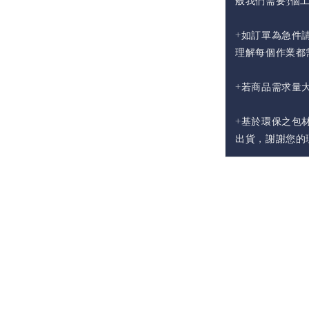
般我們需要3個
+如訂單為急件請
理解每個作業都
+若商品需求量
+基於環保之包
出貨，謝謝您的