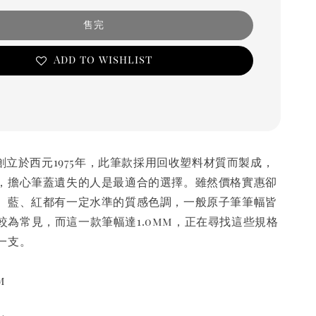
售完
Add to wishlist
o創立於西元1975年，此筆款採用回收塑料材質而製成，
，擔心筆蓋遺失的人是最適合的選擇。雖然價格實惠卻
、藍、紅都有一定水準的質感色調，一般原子筆筆幅皆
7mm較為常見，而這一款筆幅達1.0mm，正在尋找這些規格
一支。
m