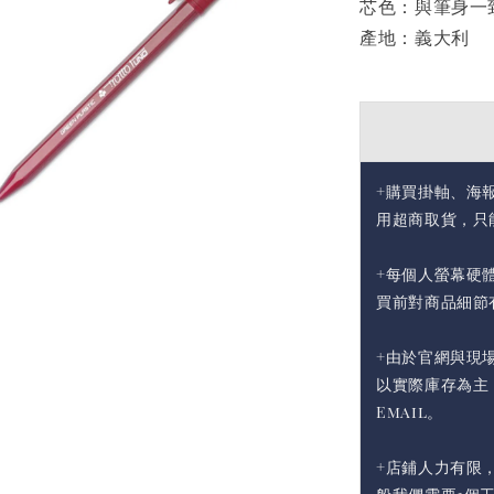
芯色：與筆身一
產地：義大利
+購買掛軸、海
用超商取貨，只
+每個人螢幕硬
買前對商品細節
+由於官網與現
以實際庫存為主
Email。
+店鋪人力有限