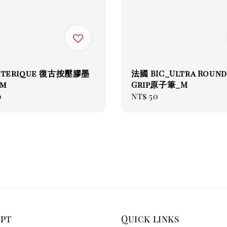
nterique 復古按壓膠墨
法國 BIC_Ultra Round
mm
Grip原子筆_M
ar
0
Regular
NT$ 50
price
ept
Quick links