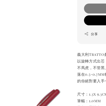
分享
義大利Tratt
以旋轉方式出芯
不馬虎，不管黑
落在0.5-0.
的你絕對要入手
尺寸：1.3x 9.3c
筆幅：1.0mm