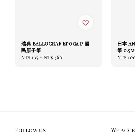
瑞典 BALLOGRAF Epoca P 國
日本 A
民原子筆
筆 0.5
Regular
NT$ 135
-
NT$ 360
Regul
NT$ 10
price
price
Follow us
We acc