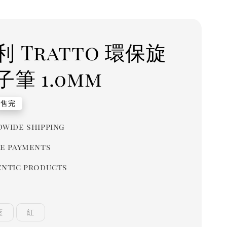
 Tratto 環保旋
筆 1.0mm
r
售完
wide shipping
e payments
ntic products
藍
紅