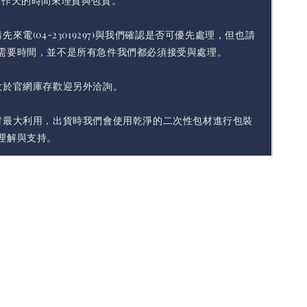
工作天的時間來理貨與包貨。
先來電(04-23019297)與我們確認是否可優先處理，但也請
需要時間，並不是所有急件我們都必須接受與處理。
大於官網庫存歡迎另外洽詢。
材最大利用，出貨時我們會使用乾淨的二次性包材進行包裝
理解與支持。