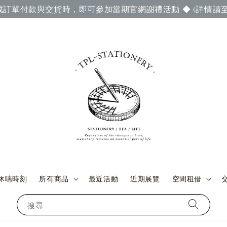
成訂單付款與交貨時，即可參加當期官網謝禮活動 ◆ (詳情請至
休喘時刻
所有商品
最近活動
近期展覽
空間租借
搜尋