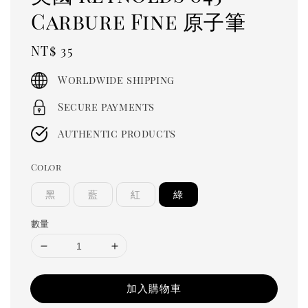
Carbure Fine 原子筆
Regular
NT$ 35
price
Worldwide shipping
Secure payments
Authentic products
Color
黑
藍
紅
綠
數量
加入購物車