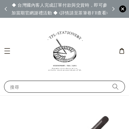
◆ 台灣國內客人完成訂單付款與交貨時，即可參
65◆
◆ 官
加當期官網謝禮活動 ◆ (詳情請至茶筆巷FB查看)
搜尋