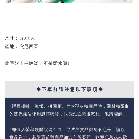
-
-
尺寸：14.9cm
產地：突尼西亞
-
此筆款出墨較淡，不是斷水喔!
◆ 下 單 前 請 注 意 以 下 事 項 ◆
+購買掛軸、海報、拼圖框...等大型材積商品時，因材積限制
的關係無法使用超商取貨，只能先匯款後宅配，敬請理解。
+每個人螢幕硬體設備不同，照片與實品難免有色差，請以
實品為主，若購買前對商品細節有所疑問，歡迎訊息或來電