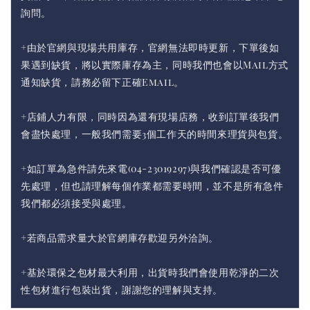
詢問。
+由於官網與現場共用庫存，官網無法即時更新，下單後如
果遇到缺貨，將以實際庫存為主，同時我們也會以Mail方式
通知缺貨，請務必留下正確Email。
+店鋪人力有限，同時因為還有現場店務，收到訂單後我們
會盡快處理，一般我們需要3個工作天的時間來理貨與包貨。
+如訂單為急件請先來電(04-23019297)與我們確認是否可優
先處理，但也請理解每個作業都需要時間，並不是所有急件
我們都必須接受與處理。
+若商品需求量大於官網庫存歡迎另外洽詢。
+基於環保之包材最大利用，出貨時我們會使用乾淨的二次
性包材進行包裝出貨，謝謝您的理解與支持。