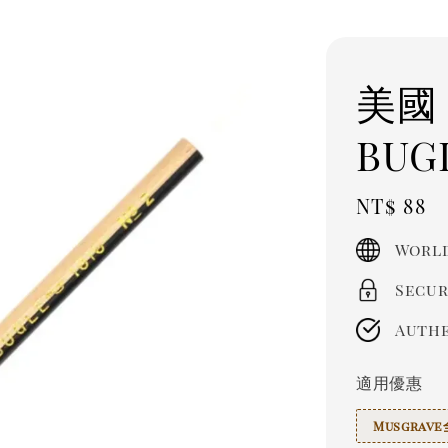
美國 
BUG
Regula
NT$ 88
price
World
Secur
Authe
適用優惠
Musgra