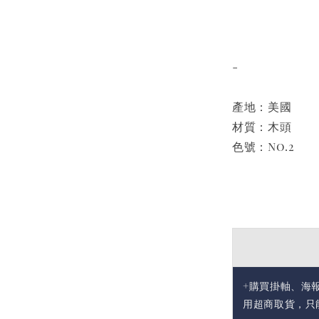
-
產地：美國
材質：木頭
色號：No.2
+購買掛軸、海
用超商取貨，只