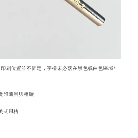
上印刷位置並不固定，字樣未必落在黑色或白色區域*
燙印隨興與粗曠
美式風格