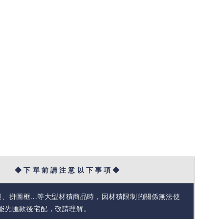
◆ 下 單 前 請 注 意 以 下 事 項 ◆
報、拼圖框...等大型材積商品時，因材積限制的關係無法使
能先匯款後宅配，敬請理解。