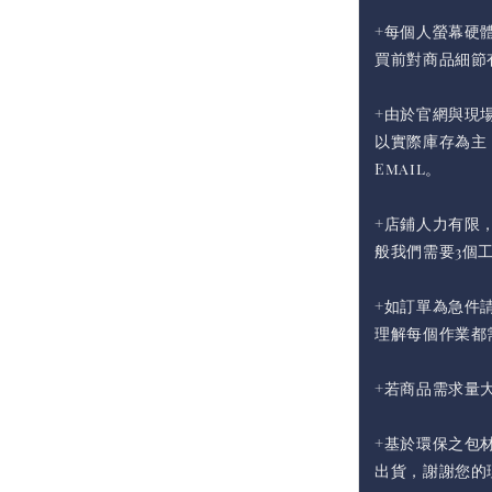
+每個人螢幕硬
買前對商品細節
+由於官網與現
以實際庫存為主
Email。
+店鋪人力有限
般我們需要3個
+如訂單為急件請
理解每個作業都
+若商品需求量
+基於環保之包
出貨，謝謝您的