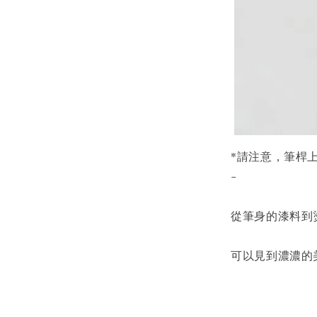
*請注意，筆桿
-
從筆身的漆料到
可以見到濃濃的