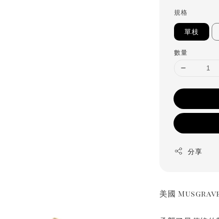
規格
單枝
數量
分享
美國 Musgr