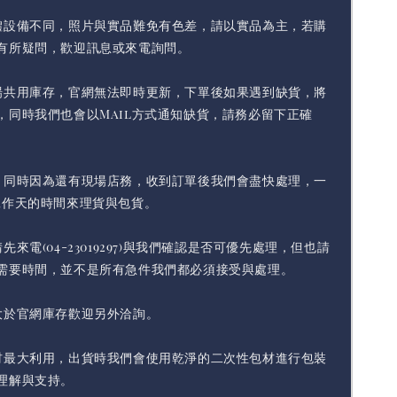
體設備不同，照片與實品難免有色差，請以實品為主，若購
有所疑問，歡迎訊息或來電詢問。
場共用庫存，官網無法即時更新，下單後如果遇到缺貨，將
，同時我們也會以Mail方式通知缺貨，請務必留下正確
，同時因為還有現場店務，收到訂單後我們會盡快處理，一
工作天的時間來理貨與包貨。
先來電(04-23019297)與我們確認是否可優先處理，但也請
需要時間，並不是所有急件我們都必須接受與處理。
大於官網庫存歡迎另外洽詢。
材最大利用，出貨時我們會使用乾淨的二次性包材進行包裝
理解與支持。