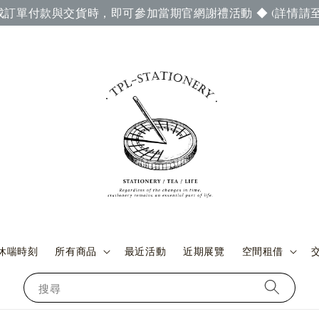
成訂單付款與交貨時，即可參加當期官網謝禮活動 ◆ (詳情請至
休喘時刻
所有商品
最近活動
近期展覽
空間租借
搜尋