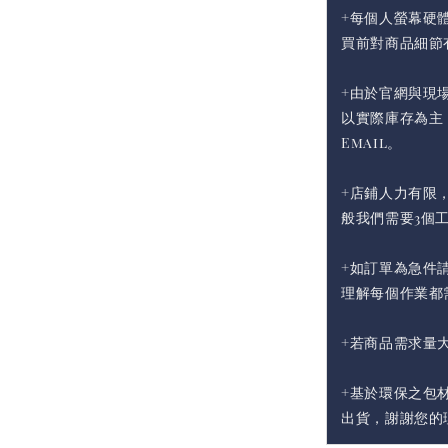
+每個人螢幕硬
買前對商品細節
+由於官網與現
以實際庫存為主
Email。
+店鋪人力有限
般我們需要3個
+如訂單為急件請
理解每個作業都
+若商品需求量
+基於環保之包
出貨，謝謝您的