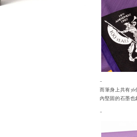
-
而筆身上共有3
內堅固的石墨也
-