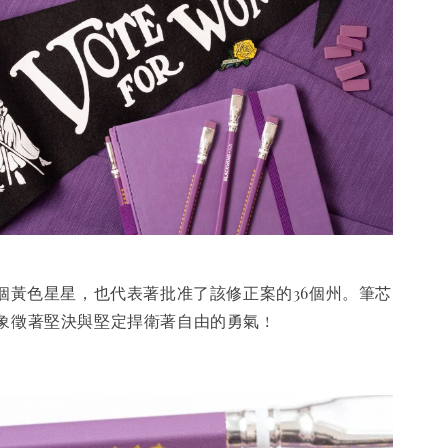
6個黃色星星，也代表著批准了該修正案的36個州。筆芯
象徵著堅決與堅定捍衛著自由的勇氣 !