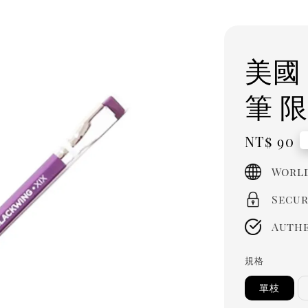
美國 
筆 限
Regula
NT$ 90
price
World
Secur
Authe
規格
單枝