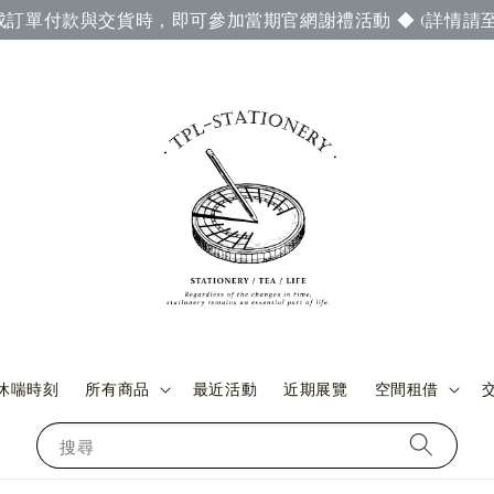
成訂單付款與交貨時，即可參加當期官網謝禮活動 ◆ (詳情請至
休喘時刻
所有商品
最近活動
近期展覽
空間租借
搜尋