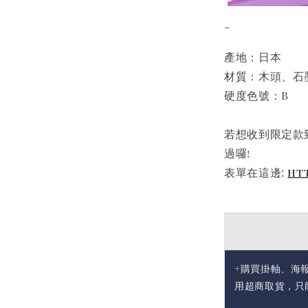
-
產地：日本
材質：木頭、石
硬度色號：B
若想收到限定款
過囉!
表單在這邊:
ht
+購買掛軸、海
用超商取貨，只