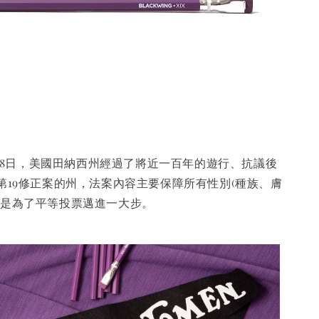
8月18日，美國田納西州經過了將近一百年的遊行、抗議後
過第19修正案的州，法案內容主要保障所有性別(種族、膚
也是為了平等投票邁進一大步。