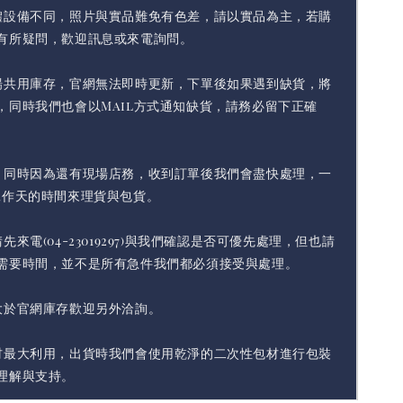
體設備不同，照片與實品難免有色差，請以實品為主，若購
有所疑問，歡迎訊息或來電詢問。
場共用庫存，官網無法即時更新，下單後如果遇到缺貨，將
，同時我們也會以Mail方式通知缺貨，請務必留下正確
，同時因為還有現場店務，收到訂單後我們會盡快處理，一
工作天的時間來理貨與包貨。
先來電(04-23019297)與我們確認是否可優先處理，但也請
需要時間，並不是所有急件我們都必須接受與處理。
大於官網庫存歡迎另外洽詢。
材最大利用，出貨時我們會使用乾淨的二次性包材進行包裝
理解與支持。