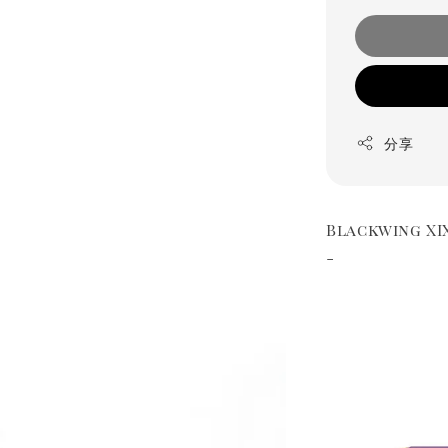
分享
Blackwing
-