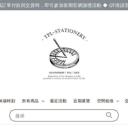
成訂單付款與交貨時，即可參加當期官網謝禮活動 ◆ (詳情請至
休喘時刻
所有商品
最近活動
近期展覽
空間租借
搜尋