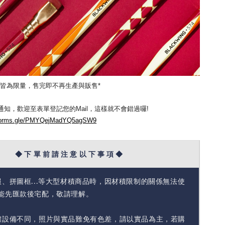
款皆為限量，售完即不再生產與販售*
知，歡迎至表單登記您的Mail，這樣就不會錯過囉!
/forms.gle/PMYQejMadYQ5agSW9
◆ 下 單 前 請 注 意 以 下 事 項 ◆
報、拼圖框...等大型材積商品時，因材積限制的關係無法使
能先匯款後宅配，敬請理解。
體設備不同，照片與實品難免有色差，請以實品為主，若購