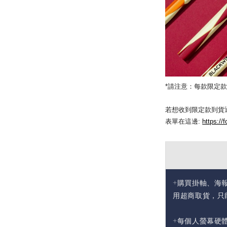
*請注意：每款限定
若想收到限定款到貨通
表單在這邊:
https:/
+購買掛軸、海
用超商取貨，只
+每個人螢幕硬