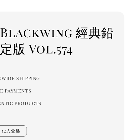
Blackwing 經典鉛
定版 Vol.574
r
wide shipping
e payments
ntic products
12入盒裝