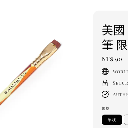
美國 
筆 限
Regula
NT$ 90
price
World
Secur
Authe
規格
單枝