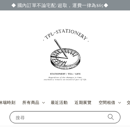
成訂單付款與交貨時，即可參加當期官網謝禮活動 ◆ (詳情請至
休喘時刻
所有商品
最近活動
近期展覽
空間租借
搜尋