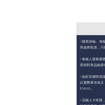
+購買掛軸、海
用超商取貨，只
+每個人螢幕硬
買前對商品細節
+由於官網與現
以實際庫存為主
Email。
+店鋪人力有限