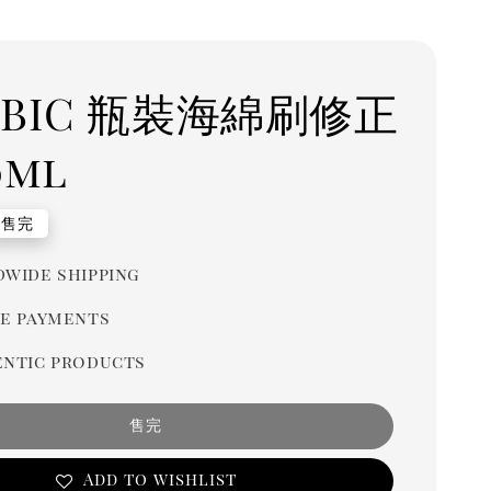
 BIC 瓶裝海綿刷修正
0ml
r
售完
wide shipping
e payments
ntic products
售完
Add to wishlist