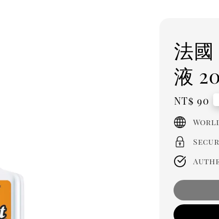
法國
液 2
Regula
NT$ 90
price
World
Secur
Authe