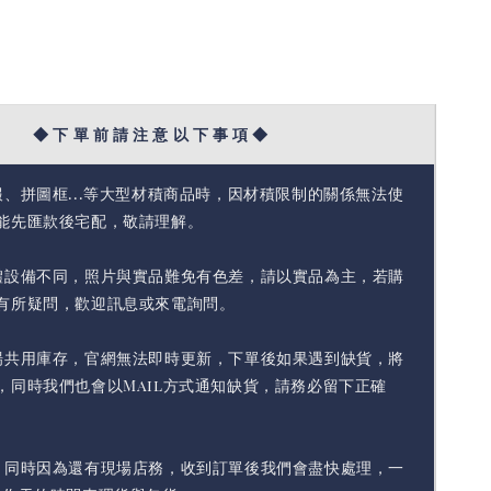
◆ 下 單 前 請 注 意 以 下 事 項 ◆
報、拼圖框...等大型材積商品時，因材積限制的關係無法使
能先匯款後宅配，敬請理解。
體設備不同，照片與實品難免有色差，請以實品為主，若購
有所疑問，歡迎訊息或來電詢問。
場共用庫存，官網無法即時更新，下單後如果遇到缺貨，將
，同時我們也會以Mail方式通知缺貨，請務必留下正確
，同時因為還有現場店務，收到訂單後我們會盡快處理，一