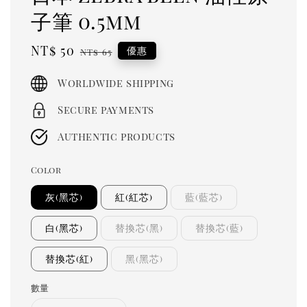
子筆 0.5mm
Sale
NT$ 50
Regular
優惠
NT$ 65
price
price
Worldwide shipping
Secure payments
Authentic products
Color
灰(黑芯)
紅(紅芯)
藍(藍芯)
白(黑芯)
替換芯(黑)
替換芯(藍)
替換芯(紅)
黑(黑芯)
數量