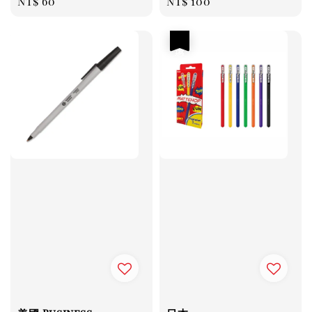
Regular
NT$ 60
Regular
NT$ 100
price
price
優惠