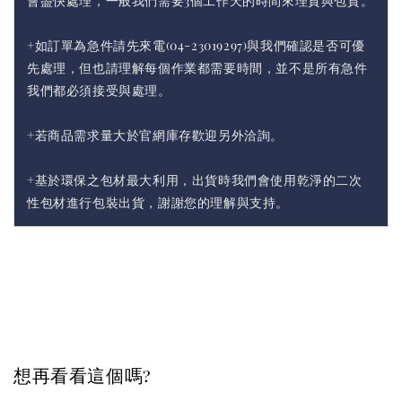
會盡快處理，一般我們需要3個工作天的時間來理貨與包貨。
+如訂單為急件請先來電(04-23019297)與我們確認是否可優
先處理，但也請理解每個作業都需要時間，並不是所有急件
我們都必須接受與處理。
+若商品需求量大於官網庫存歡迎另外洽詢。
+基於環保之包材最大利用，出貨時我們會使用乾淨的二次
性包材進行包裝出貨，謝謝您的理解與支持。
想再看看這個嗎?