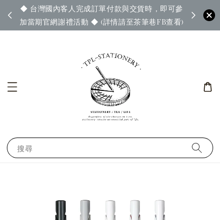
◆ 台灣國內客人完成訂單付款與交貨時，即可參
65◆
◆ 官
加當期官網謝禮活動 ◆ (詳情請至茶筆巷FB查看)
搜尋