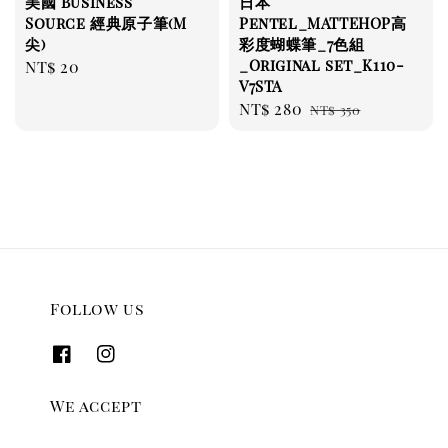
美國 Business
日本
Source 經典原子筆(M
Pentel_MATTEHOP高
尖)
彩度蝴蝶筆_7色組
_Original set_K110-
Regular
NT$ 20
V7STA
price
Sale
NT$ 280
Regular
NT$ 350
price
price
Follow us
We accept