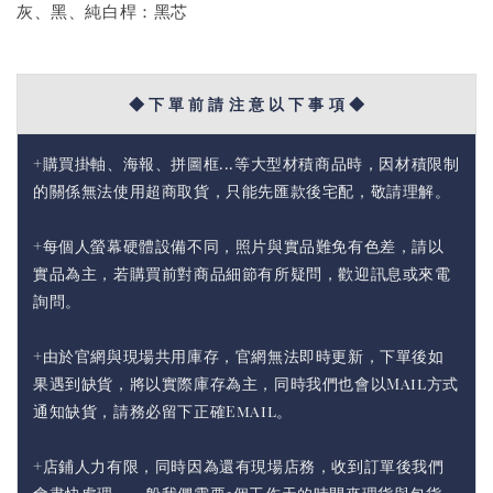
灰、黑、純白桿：黑芯
◆ 下 單 前 請 注 意 以 下 事 項 ◆
+購買掛軸、海報、拼圖框...等大型材積商品時，因材積限制
的關係無法使用超商取貨，只能先匯款後宅配，敬請理解。
+每個人螢幕硬體設備不同，照片與實品難免有色差，請以
實品為主，若購買前對商品細節有所疑問，歡迎訊息或來電
詢問。
+由於官網與現場共用庫存，官網無法即時更新，下單後如
果遇到缺貨，將以實際庫存為主，同時我們也會以Mail方式
通知缺貨，請務必留下正確Email。
+店鋪人力有限，同時因為還有現場店務，收到訂單後我們