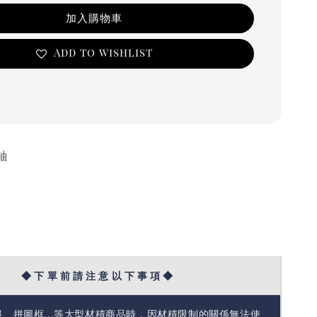
加入購物車
Add to wishlist
軸
◆ 下 單 前 請 注 意 以 下 事 項 ◆
報、拼圖框...等大型材積商品時，因材積限制的關係無法使