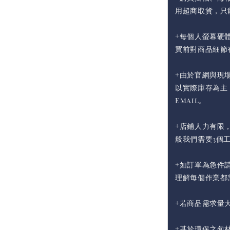
用超商取貨，只
+每個人螢幕硬
買前對商品細節
+由於官網與現
以實際庫存為主
Email。
+店鋪人力有限
般我們需要3個
+如訂單為急件請
理解每個作業都
+若商品需求量
+基於環保之包