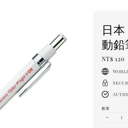
日本
動鉛筆
Regula
NT$ 120
price
World
Secur
Authe
數量