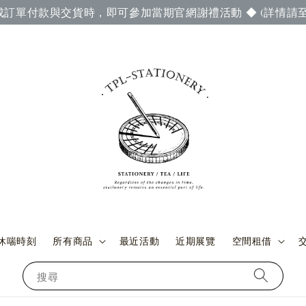
成訂單付款與交貨時，即可參加當期官網謝禮活動 ◆ (詳情請至
休喘時刻
所有商品
最近活動
近期展覽
空間租借
搜尋