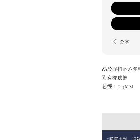
分享
易於握持的六角
附有橡皮擦
芯徑：0.3mm
+購買掛軸、海