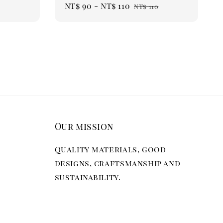
Sale
NT$ 90
-
NT$ 110
Regular
NT$ 110
price
price
Our mission
Quality materials, good
designs, craftsmanship and
sustainability.