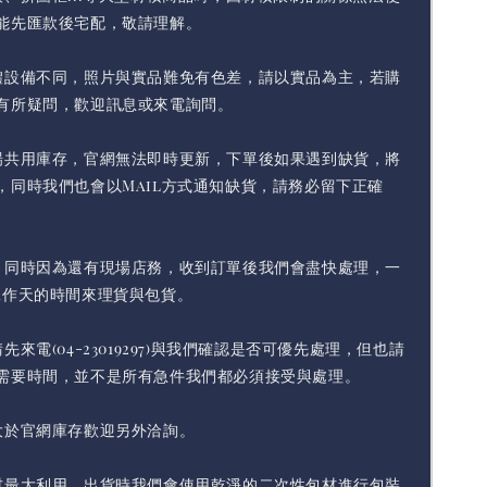
能先匯款後宅配，敬請理解。
體設備不同，照片與實品難免有色差，請以實品為主，若購
有所疑問，歡迎訊息或來電詢問。
場共用庫存，官網無法即時更新，下單後如果遇到缺貨，將
，同時我們也會以Mail方式通知缺貨，請務必留下正確
，同時因為還有現場店務，收到訂單後我們會盡快處理，一
工作天的時間來理貨與包貨。
先來電(04-23019297)與我們確認是否可優先處理，但也請
需要時間，並不是所有急件我們都必須接受與處理。
大於官網庫存歡迎另外洽詢。
材最大利用，出貨時我們會使用乾淨的二次性包材進行包裝