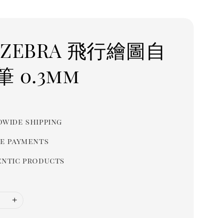
 ZEBRA 飛行繪圖自
 0.3mm
r
wide shipping
e payments
ntic products