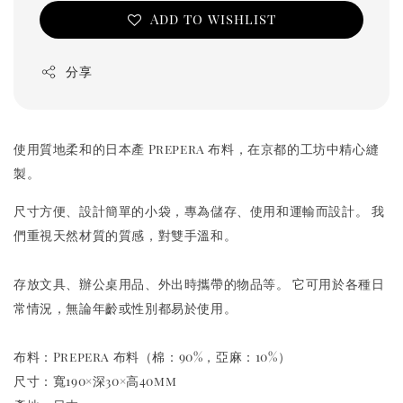
Add to wishlist
分享
使用質地柔和的日本產 Prepera 布料，
在京都的工坊中精心縫
製。
尺寸方便、設計簡單的小袋，專為儲存、使用和運輸而設計。 我
們重視
天然材質的質感，對雙手溫和。
存放文具、辦公桌用品、
外出時攜帶的物品等。 它可用於各種日
常情況，
無論年齡或性別都易於使用。
布料：Prepera 布料（棉：90%，亞麻：10%）
尺寸：寬190×深30×高40mm