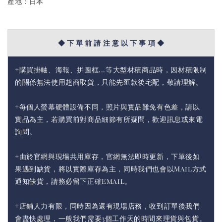
產地：日本
◆ 下 單 前 請 注 意 以 下 事 項 ◆
+購買掛軸、海報、拼圖框...等大型材積商品時，因材積限制
的關係無法使用超商取貨，只能先匯款後宅配，敬請理解。
+每個人螢幕硬體設備不同，照片與實品難免有色差，請以
實品為主，若購買前對商品細節有所疑問，歡迎訊息或來電
詢問。
+由於官網與現場共用庫存，官網無法即時更新，下單後如
果遇到缺貨，將以實際庫存為主，同時我們也會以Mail方式
通知缺貨，請務必留下正確Email。
+店鋪人力有限，同時因為還有現場店務，收到訂單後我們
會盡快處理，一般我們需要3個工作天的時間來理貨與包貨。