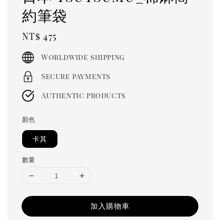
約筆袋
Regular
NT$ 475
price
Worldwide shipping
Secure payments
Authentic products
顏色
卡其
數量
加入購物車