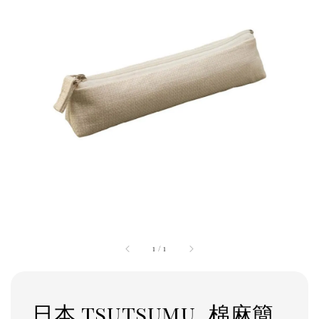
1
/
1
日本 tsutsumu_棉麻簡