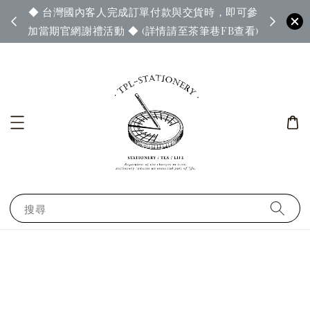
◆ 台灣國內客人完成訂單付款與交貨時，即可參
65◆
◆ 官
加當期官網謝禮活動 ◆ (詳情請至茶筆巷FB查看)
搜尋