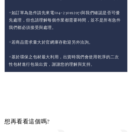
+如訂單為急件請先來電(04-23019297)與我們確認是否可優
先處理，但也請理解每個作業都需要時間，並不是所有急件
我們都必須接受與處理。
+若商品需求量大於官網庫存歡迎另外洽詢。
+基於環保之包材最大利用，出貨時我們會使用乾淨的二次
性包材進行包裝出貨，謝謝您的理解與支持。
想再看看這個嗎?