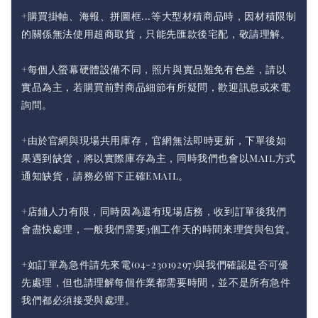
+購買掛軸、海報、拼圖框...等大型材積商品時，因材積限制
的關係無法使用超商取貨，只能先匯款後宅配，敬請理解。
+每個人螢幕硬體設備不同，照片與實品難免有色差，請以
實品為主，若購買前對商品細節有所疑問，歡迎訊息或來電
詢問。
+由於官網與現場共用庫存，官網無法即時更新，下單後如
果遇到缺貨，將以實際庫存為主，同時我們也會以Mail方式
通知缺貨，請務必留下正確Email。
+店鋪人力有限，同時因為還有現場店務，收到訂單後我們
會盡快處理，一般我們需要3個工作天的時間來理貨與包貨。
+如訂單為急件請先來電(04-23019297)與我們確認是否可優
先處理，但也請理解每個作業都需要時間，並不是所有急件
我們都必須接受與處理。