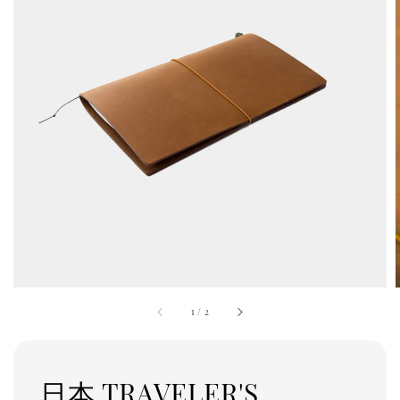
1
/
2
日本 TRAVELER'S