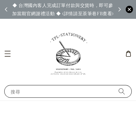
◆ 台灣國內客人完成訂單付款與交貨時，即可參
65◆
◆ 官
加當期官網謝禮活動 ◆ (詳情請至茶筆巷FB查看)
搜尋