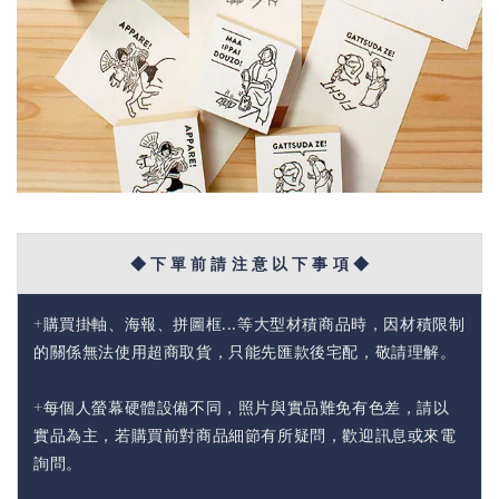
◆ 下 單 前 請 注 意 以 下 事 項 ◆
+購買掛軸、海報、拼圖框...等大型材積商品時，因材積限制
的關係無法使用超商取貨，只能先匯款後宅配，敬請理解。
+每個人螢幕硬體設備不同，照片與實品難免有色差，請以
實品為主，若購買前對商品細節有所疑問，歡迎訊息或來電
詢問。