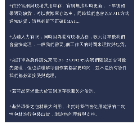
+由於官網與現場共用庫存，官網無法即時更新，下單後如
果遇到缺貨，將以實際庫存為主，同時我們也會以Mail方式
通知缺貨，請務必留下正確Email。
+店鋪人力有限，同時因為還有現場店務，收到訂單後我們
會盡快處理，一般我們需要3個工作天的時間來理貨與包貨。
+如訂單為急件請先來電(04-23019297)與我們確認是否可優
先處理，但也請理解每個作業都需要時間，並不是所有急件
我們都必須接受與處理。
+若商品需求量大於官網庫存歡迎另外洽詢。
+基於環保之包材最大利用，出貨時我們會使用乾淨的二次
性包材進行包裝出貨，謝謝您的理解與支持。