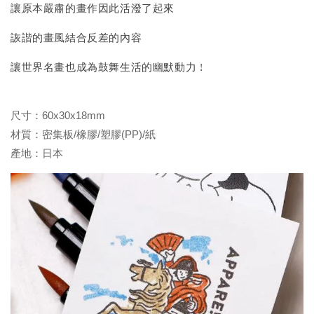
讓原本嚴肅的畫作因此活潑了起來
詼諧的畫風結合反差的內容
讓世界名畫也成為鼓舞生活的幽默動力 !
尺寸：60x30x18mm
材質：密集板/橡膠/塑膠(PP)/紙
產地：日本