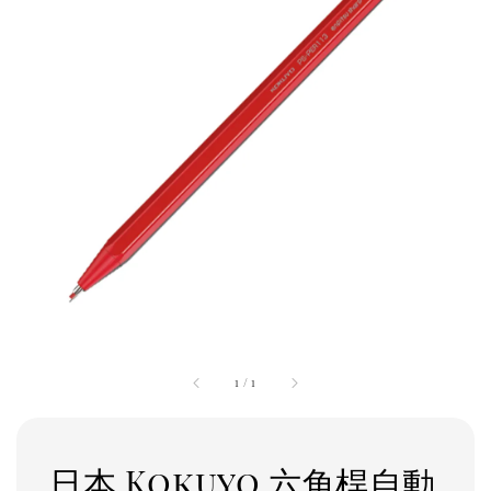
1
/
1
日本 Kokuyo 六角桿自動