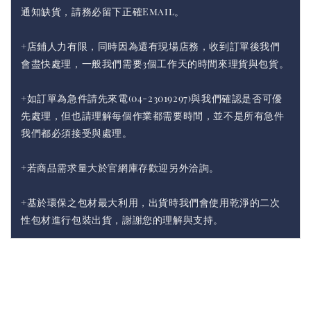
通知缺貨，請務必留下正確Email。
+店鋪人力有限，同時因為還有現場店務，收到訂單後我們
會盡快處理，一般我們需要3個工作天的時間來理貨與包貨。
+如訂單為急件請先來電(04-23019297)與我們確認是否可優
先處理，但也請理解每個作業都需要時間，並不是所有急件
我們都必須接受與處理。
+若商品需求量大於官網庫存歡迎另外洽詢。
+基於環保之包材最大利用，出貨時我們會使用乾淨的二次
性包材進行包裝出貨，謝謝您的理解與支持。