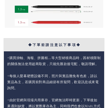
◆ 下 單 前 請 注 意 以 下 事 項 ◆
+購買掛軸、海報、拼圖框...等大型材積商品時，因材積限制
的關係無法使用超商取貨，只能先匯款後宅配，敬請理解。
+每個人螢幕硬體設備不同，照片與實品難免有色差，請以
實品為主，若購買前對商品細節有所疑問，歡迎訊息或來電
詢問。
+由於官網與現場共用庫存，官網無法即時更新，下單後如
果遇到缺貨，將以實際庫存為主，同時我們也會以Mail方式