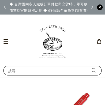
◆ 台灣國內客人完成訂單付款與交貨時，即可參
65◆
◆ 官
加當期官網謝禮活動 ◆ (詳情請至茶筆巷FB查看)
搜尋