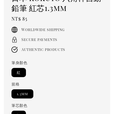
鉛筆 紅芯1.3mm
Regular
NT$ 85
price
Worldwide shipping
Secure payments
Authentic products
筆身顏色
紅
規格
1.3mm
筆芯顏色