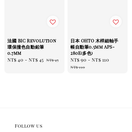
法國 BIC Revolution
日本 OHTO 木桿細軸手
環保撞色自動鉛筆
帳自動筆0.5mm APS-
0.7mm
280E(多色)
Sale
NT$ 40
-
NT$ 45
Regular
Sale
NT$ 90
-
NT$ 110
Regula
NT$ 45
price
price
price
price
NT$ 110
Follow us